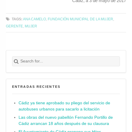
Cádiz, a 3 de mayo de 2017
TAGS:
ANA CAMELO
,
FUNDACIÓN MUNICIPAL DE LA MUJER
,
GERENTE
,
MUJER
Search for:
Buscar
ENTRADAS RECIENTES
Cádiz ya tiene aprobado su pliego del servicio de
autobuses urbanos para sacarlo a licitación
Las obras del nuevo pabellón Fernando Portillo de
Cádiz arrancan 18 años después de su clausura
El Ayuntamiento de Cádiz propone sus Hijos