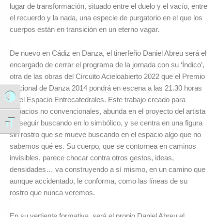
lugar de transformación, situado entre el duelo y el vacío, entre
el recuerdo y la nada, una especie de purgatorio en el que los
cuerpos están en transición en un eterno vagar.
De nuevo en Cádiz en Danza, el tinerfeño Daniel Abreu será el
encargado de cerrar el programa de la jornada con su ‘Índico’,
otra de las obras del Circuito Acieloabierto 2022 que el Premio
Nacional de Danza 2014 pondrá en escena a las 21.30 horas
Alternar alto contraste
en el Espacio Entrecatedrales. Este trabajo creado para
espacios no convencionales, abunda en el proyecto del artista
de seguir buscando en lo simbólico, y se centra en una figura
Alternar tamaño de letra
sin rostro que se mueve buscando en el espacio algo que no
sabemos qué es. Su cuerpo, que se contornea en caminos
invisibles, parece chocar contra otros gestos, ideas,
densidades… va construyendo a sí mismo, en un camino que
aunque accidentado, le conforma, como las líneas de su
rostro que nunca veremos.
En su vertiente formativa, será el propio Daniel Abreu el