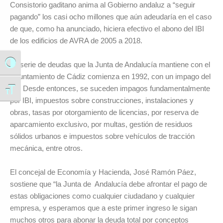
Consistorio gaditano anima al Gobierno andaluz a “seguir
pagando” los casi ocho millones que aún adeudaría en el caso
de que, como ha anunciado, hiciera efectivo el abono del IBI
de los edificios de AVRA de 2005 a 2018.
La serie de deudas que la Junta de Andalucía mantiene con el
Alternar alto contraste
Ayuntamiento de Cádiz comienza en 1992, con un impago del
IBI. Desde entonces, se suceden impagos fundamentalmente
Alternar tamaño de letra
por IBI, impuestos sobre construcciones, instalaciones y
obras, tasas por otorgamiento de licencias, por reserva de
aparcamiento exclusivo, por multas, gestión de residuos
sólidos urbanos e impuestos sobre vehículos de tracción
mecánica, entre otros.
El concejal de Economía y Hacienda, José Ramón Páez,
sostiene que “la Junta de Andalucía debe afrontar el pago de
estas obligaciones como cualquier ciudadano y cualquier
empresa, y esperamos que a este primer ingreso le sigan
muchos otros para abonar la deuda total por conceptos