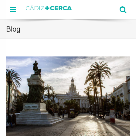
Menu
Se
Blog