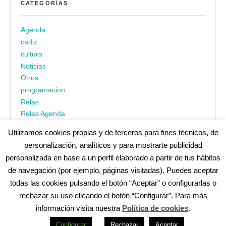
CATEGORÍAS
Agenda
cadiz
cultura
Noticias
Otros
programacion
Relas
Relas Agenda
Utilizamos cookies propias y de terceros para fines técnicos, de
personalización, analíticos y para mostrarte publicidad
personalizada en base a un perfil elaborado a partir de tus hábitos
de navegación (por ejemplo, páginas visitadas). Puedes aceptar
todas las cookies pulsando el botón “Aceptar” o configurarlas o
¿No encuentras alguna cosa? Echa un vistazo en
cadiz.es
|
rechazar su uso clicando el botón “Configurar”. Para más
Aviso legal
|
Política de privacidad
|
Accesibilidad
|
Política de
información visita nuestra
Política de cookies
.
cookies
Redes Sociales (Listado completo)
:
Configurar
Rechazar
Aceptar