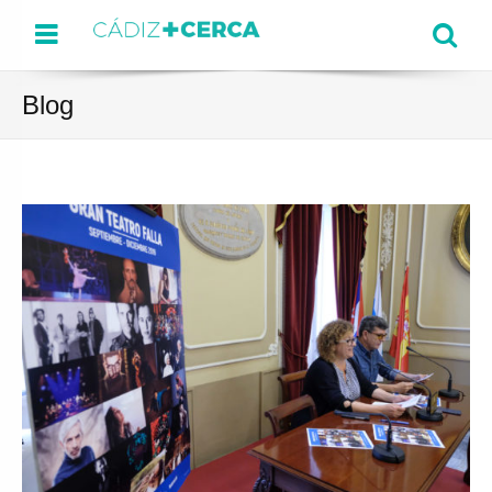
Menu
Se
Blog