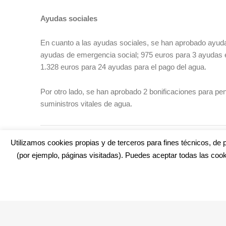
Ayudas sociales
En cuanto a las ayudas sociales, se han aprobado ayuda
ayudas de emergencia social; 975 euros para 3 ayudas e
1.328 euros para 24 ayudas para el pago del agua.
Por otro lado, se han aprobado 2 bonificaciones para pen
suministros vitales de agua.
TAGS:
CÁDIZ
,
PARQUE CANINO
,
TELEGRAFÍA
,
ZONA DEPOR
Utilizamos cookies propias y de terceros para fines técnicos, de p
(por ejemplo, páginas visitadas). Puedes aceptar todas las cook
¿No encuentras alguna cosa? Echa un vistazo en
cadiz.e