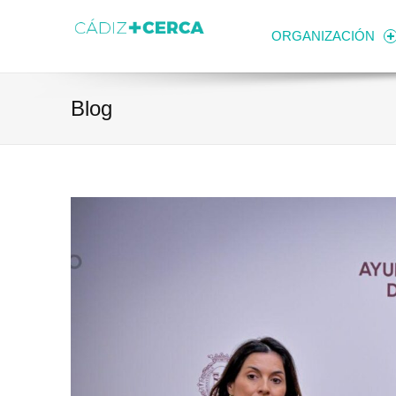
Skip to content
Transparencia
Ayuntamiento de Cádiz
ORGANIZACIÓN
Blog