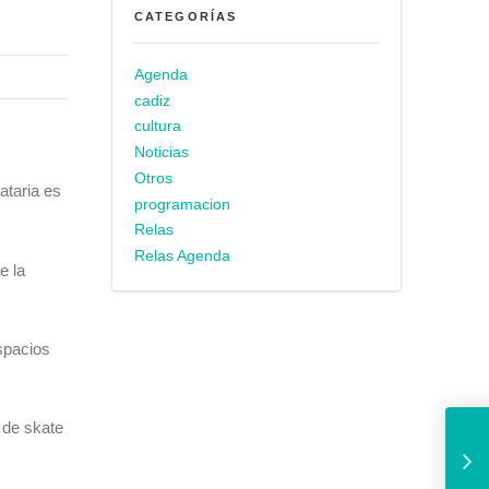
CATEGORÍAS
Agenda
cadiz
cultura
Noticias
Otros
ataria es
programacion
Relas
Relas Agenda
e la
espacios
Más de un centenar de actividad
o de skate