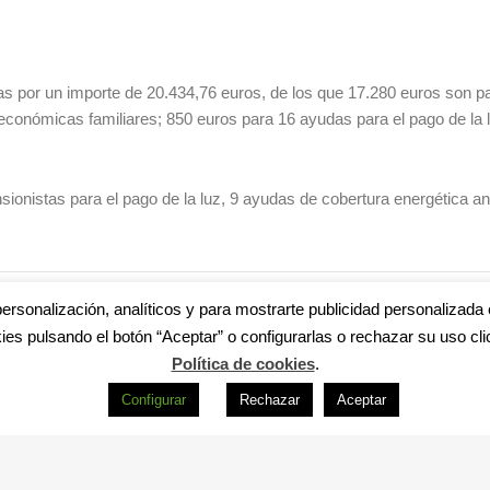
s por un importe de 20.434,76 euros, de los que 17.280 euros son p
conómicas familiares; 850 euros para 16 ayudas para el pago de la l
sionistas para el pago de la luz, 9 ayudas de cobertura energética an
TIVA
ersonalización, analíticos y para mostrarte publicidad personalizada 
ies pulsando el botón “Aceptar” o configurarlas o rechazar su uso cli
Política de cookies
.
Configurar
Rechazar
Aceptar
s
|
Aviso legal
|
Política de privacidad
|
Accesibilidad
|
Política de cookie
R