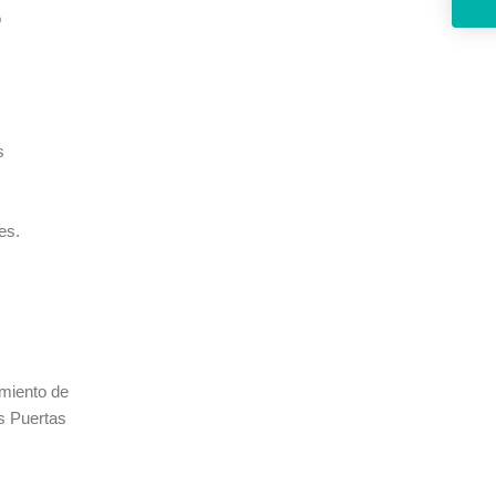
o
s
es.
imiento de
as Puertas