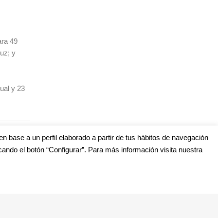
ara 49
uz; y
ual y 23
en base a un perfil elaborado a partir de tus hábitos de navegación
cando el botón “Configurar”. Para más información visita nuestra
s
edes Sociales (Listado completo)
: