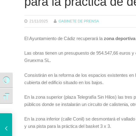
para la práctica de 
21/11/2025
GABINETE DE PRENSA
El Ayuntamiento de Cádiz recuperará la
zona deportiva 
Las obras tienen un presupuesto de 954.547,66 euros y 
Gruexma SL.
Consistirán en la reforma de los espacios existentes en l
Alternar alto contraste
cubierta del edificio situado en los bajos.
En la zona superior (plaza Telegrafía Sin Hilos) las tres
Alternar tamaño de letra
públicos donde se instalarán un circuito de calistenia, 
El Ayuntamiento pide la colaboración ciudadana para asegurar el éxito del simulacro por maremoto este jueves
En la zona inferior (calle Conil) se desmontará el vallado
y una pista para la práctica del basket 3 x 3.