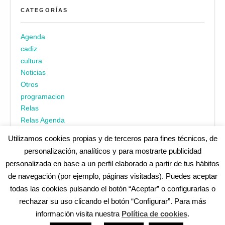
CATEGORÍAS
Agenda
cadiz
cultura
Noticias
Otros
programacion
Relas
Relas Agenda
Utilizamos cookies propias y de terceros para fines técnicos, de
personalización, analíticos y para mostrarte publicidad
personalizada en base a un perfil elaborado a partir de tus hábitos
de navegación (por ejemplo, páginas visitadas). Puedes aceptar
todas las cookies pulsando el botón “Aceptar” o configurarlas o
¿No encuentras alguna cosa? Echa un vistazo en
cadiz.es
|
rechazar su uso clicando el botón “Configurar”. Para más
Aviso legal
|
Política de privacidad
|
Accesibilidad
|
Política de
información visita nuestra
Política de cookies
.
cookies