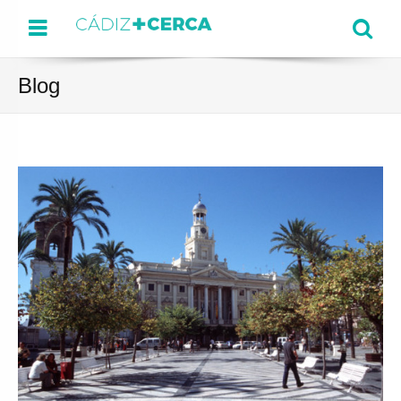
Menu
Se
Blog