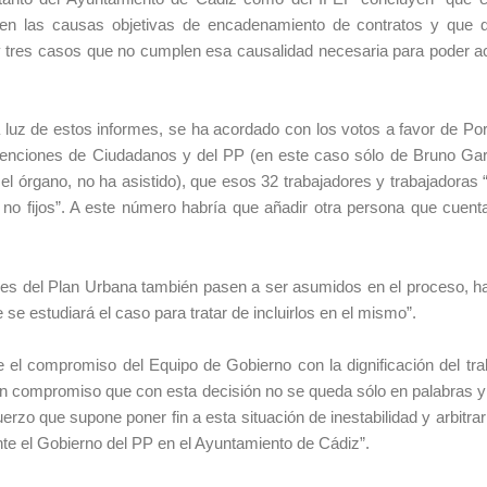
en las causas objetivas de encadenamiento de contratos y que 
ay tres casos que no cumplen esa causalidad necesaria para poder 
 luz de estos informes, se ha acordado con los votos a favor de Po
nciones de Ciudadanos y del PP (en este caso sólo de Bruno Gar
el órgano, no ha asistido), que esos 32 trabajadores y trabajadoras
s no fijos”. A este número habría que añadir otra persona que cuen
res del Plan Urbana también pasen a ser asumidos en el proceso, h
se estudiará el caso para tratar de incluirlos en el mismo”.
el compromiso del Equipo de Gobierno con la dignificación del tra
 un compromiso que con esta decisión no se queda sólo en palabras y
uerzo que supone poner fin a esta situación de inestabilidad y arbitra
nte el Gobierno del PP en el Ayuntamiento de Cádiz”.