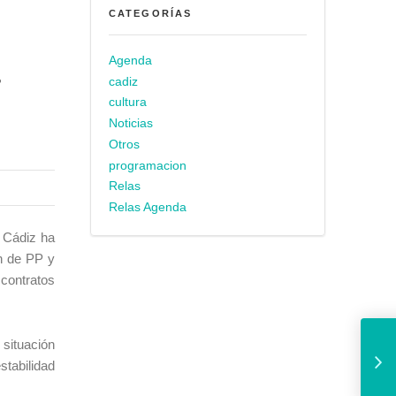
CATEGORÍAS
Agenda
r
cadiz
cultura
Noticias
Otros
programacion
Relas
Relas Agenda
 Cádiz ha
n de PP y
contratos
La playa Victoria, el 
 situación
tabilidad