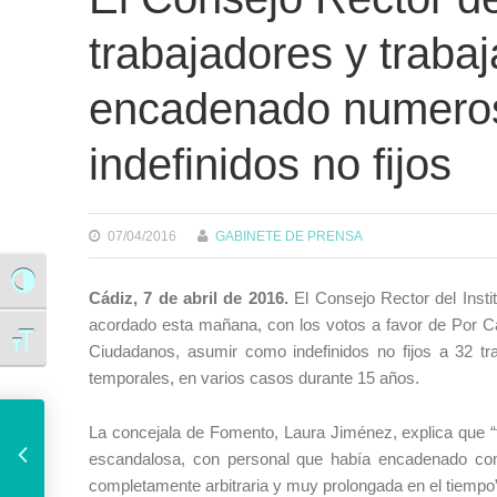
trabajadores y traba
encadenado numeros
indefinidos no fijos
07/04/2016
GABINETE DE PRENSA
Alternar alto contraste
Cádiz, 7 de abril de 2016.
El Consejo Rector del Inst
acordado esta mañana, con los votos a favor de Por 
Alternar tamaño de letra
Ciudadanos, asumir como indefinidos no fijos a 32 tr
temporales, en varios casos durante 15 años.
El Ayuntamiento organiza los próximos 14, 15 y 16 de abril las Jornadas por la Memoria
La concejala de Fomento, Laura Jiménez, explica que “t
escandalosa, con personal que había encadenado cont
completamente arbitraria y muy prolongada en el tiempo