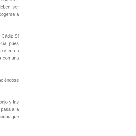
deben ser
acogerse a
r Cádiz Sí
cía, pues
 “pasen en
ta con una
aciéndose
bajo y las
 pasa a la
riedad que