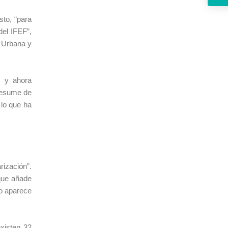
sto, “para
del IFEF”,
n Urbana y
, y ahora
presume de
 lo que ha
rización”.
 que añade
no aparece
xisten 32