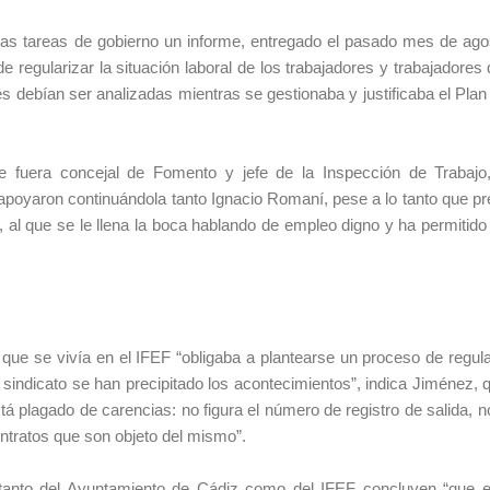
las tareas de gobierno un informe, entregado el pasado mes de ago
de regularizar la situación laboral de los trabajadores y trabajadores 
es debían ser analizadas mientras se gestionaba y justificaba el Pla
e fuera concejal de Fomento y jefe de la Inspección de Trabajo
a apoyaron continuándola tanto Ignacio Romaní, pese a lo tanto que 
 al que se le llena la boca hablando de empleo digno y ha permitido
que se vivía en el IFEF “obligaba a plantearse un proceso de regula
n sindicato se han precipitado los acontecimientos”, indica Jiménez,
tá plagado de carencias: no figura el número de registro de salida, 
contratos que son objeto del mismo”.
l tanto del Ayuntamiento de Cádiz como del IFEF concluyen “que e