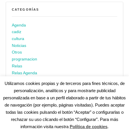
CATEGORÍAS
Agenda
cadiz
cultura
Noticias
Otros
programacion
Relas
Relas Agenda
Utilizamos cookies propias y de terceros para fines técnicos, de
personalización, analíticos y para mostrarte publicidad
personalizada en base a un perfil elaborado a partir de tus hábitos
de navegación (por ejemplo, páginas visitadas). Puedes aceptar
todas las cookies pulsando el botón “Aceptar” o configurarlas o
¿No encuentras alguna cosa? Echa un vistazo en
cadiz.es
|
rechazar su uso clicando el botón “Configurar”. Para más
Aviso legal
|
Política de privacidad
|
Accesibilidad
|
Política de
información visita nuestra
Política de cookies
.
cookies