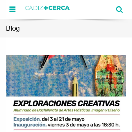
Menu
Se
Blog