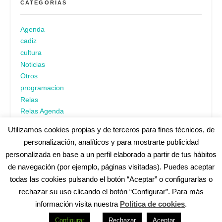
CATEGORÍAS
Agenda
cadiz
cultura
Noticias
Otros
programacion
Relas
Relas Agenda
Utilizamos cookies propias y de terceros para fines técnicos, de
personalización, analíticos y para mostrarte publicidad
personalizada en base a un perfil elaborado a partir de tus hábitos
de navegación (por ejemplo, páginas visitadas). Puedes aceptar
todas las cookies pulsando el botón “Aceptar” o configurarlas o
¿No encuentras alguna cosa? Echa un vistazo en
cadiz.es
|
rechazar su uso clicando el botón “Configurar”. Para más
Aviso legal
|
Política de privacidad
|
Accesibilidad
|
Política de
información visita nuestra
Política de cookies
.
cookies
Redes Sociales (Listado completo)
:
Configurar
Rechazar
Aceptar