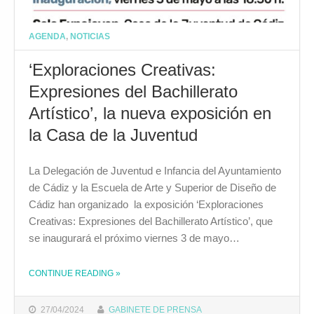
AGENDA
,
NOTICIAS
‘Exploraciones Creativas:
Expresiones del Bachillerato
Artístico’, la nueva exposición en
la Casa de la Juventud
La Delegación de Juventud e Infancia del Ayuntamiento
de Cádiz y la Escuela de Arte y Superior de Diseño de
Cádiz han organizado la exposición ‘Exploraciones
Creativas: Expresiones del Bachillerato Artístico’, que
se inaugurará el próximo viernes 3 de mayo…
CONTINUE READING
»
THE "‘EXPLORACIONES CREATIVAS: EXPRESIONES DEL BACHILLERATO ARTÍSTICO’, LA NUEVA EXPOSICIÓN EN LA CASA DE LA JUVENTUD"
27/04/2024
GABINETE DE PRENSA