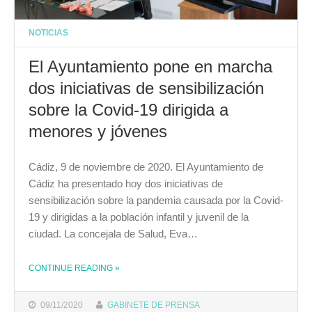
NOTICIAS
El Ayuntamiento pone en marcha
dos iniciativas de sensibilización
sobre la Covid-19 dirigida a
menores y jóvenes
Cádiz, 9 de noviembre de 2020. El Ayuntamiento de
Cádiz ha presentado hoy dos iniciativas de
sensibilización sobre la pandemia causada por la Covid-
19 y dirigidas a la población infantil y juvenil de la
ciudad. La concejala de Salud, Eva…
CONTINUE READING
»
THE "EL AYUNTAMIENTO PONE EN MARCHA DOS INICIATIVAS DE SENSIBILIZACIÓN SOBRE LA COVID-19 DIRIGIDA A MENORES Y JÓVENES"
09/11/2020
GABINETE DE PRENSA