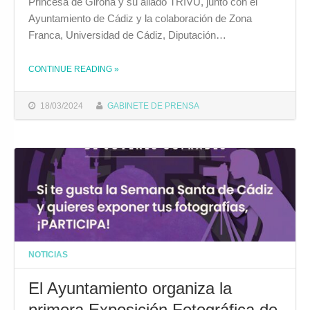
Princesa de Girona y su aliado TRIVU, junto con el
Ayuntamiento de Cádiz y la colaboración de Zona
Franca, Universidad de Cádiz, Diputación…
CONTINUE READING
»
THE "BRUNO GARCÍA: “EL TOUR DEL TALENTO CONVIERTE A CÁDIZ EN UN REFERENTE PARA LOS JÓVENES, CON ESPECIAL PROTAGONISTA DEL TEMA SOCIAL”"
18/03/2024
GABINETE DE PRENSA
NOTICIAS
El Ayuntamiento organiza la
primera Exposición Fotográfica de