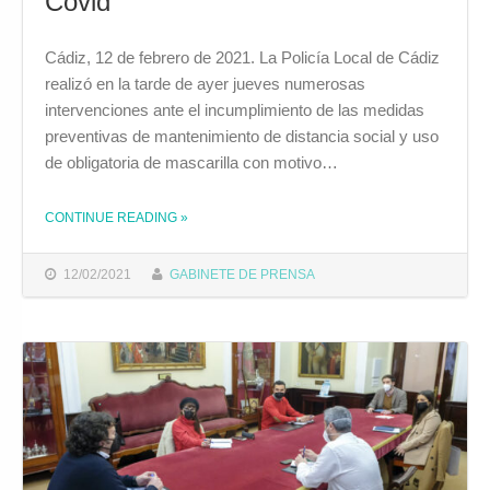
Covid
Cádiz, 12 de febrero de 2021. La Policía Local de Cádiz
realizó en la tarde de ayer jueves numerosas
intervenciones ante el incumplimiento de las medidas
preventivas de mantenimiento de distancia social y uso
de obligatoria de mascarilla con motivo…
THE "LA POLICÍA LOCAL INTERPONE 49 DENUNCIAS POR SALTARSE LAS NORMAS COVID"
CONTINUE READING
»
12/02/2021
GABINETE DE PRENSA