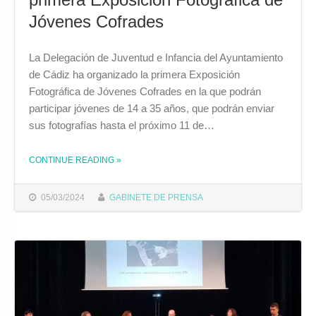
Jóvenes Cofrades
La Delegación de Juventud e Infancia del Ayuntamiento
de Cádiz ha organizado la primera Exposición
Fotográfica de Jóvenes Cofrades en la que podrán
participar jóvenes de 14 a 35 años, que podrán enviar
sus fotografías hasta el próximo 11 de…
THE "EL AYUNTAMIENTO ORGANIZA LA PRIMERA EXPOSICIÓN FOTOGRÁFICA DE JÓVENES COFRADES"
CONTINUE READING
»
05/03/2024
GABINETE DE PRENSA