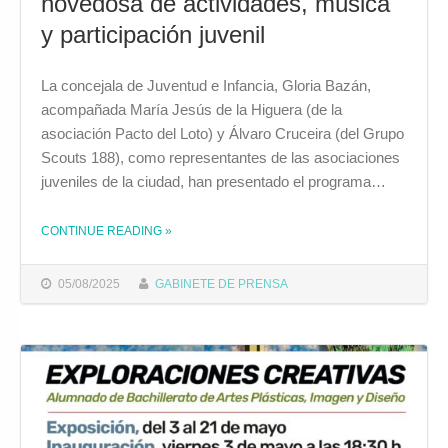
novedosa de actividades, música
y participación juvenil
La concejala de Juventud e Infancia, Gloria Bazán,
acompañada María Jesús de la Higuera (de la
asociación Pacto del Loto) y Álvaro Cruceira (del Grupo
Scouts 188), como representantes de las asociaciones
juveniles de la ciudad, han presentado el programa…
CONTINUE READING
»
THE "CÁDIZ CELEBRARÁ EL DÍA DE LA JUVENTUD CON UNA JORNADA NOVEDOSA DE ACTIVIDADES, MÚSICA Y PARTICIPACIÓN JUVENIL"
05/08/2025
GABINETE DE PRENSA