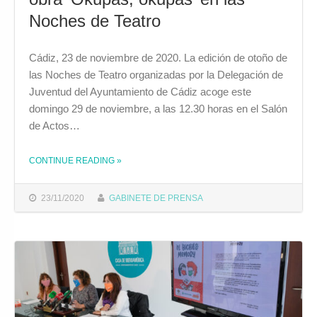
Noches de Teatro
Cádiz, 23 de noviembre de 2020. La edición de otoño de
las Noches de Teatro organizadas por la Delegación de
Juventud del Ayuntamiento de Cádiz acoge este
domingo 29 de noviembre, a las 12.30 horas en el Salón
de Actos…
CONTINUE READING
»
THE "EL GRUPO TRIPET LLEVA A ESCENA LA OBRA ‘OKUPAS, OKUPÁS’ EN LAS NOCHES DE TEATRO"
23/11/2020
GABINETE DE PRENSA