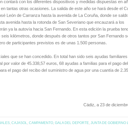
n contará con los diferentes dispositivos y medidas dispuestas en a
o en tantas otras ocasiones. La salida de este año se hará desde el 
osé León de Carranza hasta la avenida de La Coruña, donde se saldrá
esta avenida hasta la rotonda de San Severiano que encauzará a los
gerán ya la autovía hacia San Fernando. En esta edición la prueba ten
de seis kilómetros, donde después de otros tantos por San Fernando s
ero de participantes previstos es de unas 1.500 personas.
ales que se han concedido. En total han sido seis ayudas familiares
 por valor de 45.338,57 euros, 68 ayudas a familias para el pago del
para el pago del recibo del suministro de agua por una cuantía de 2.3
Cádiz, a 23 de diciembr
IALES
,
CAJASOL
,
CAMPAMENTO
,
GALA DEL DEPORTE
,
JUNTA DE GOBIERNO 