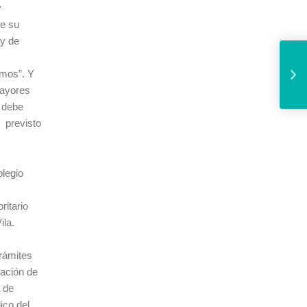
y
ue su
 y de
“Nos alegramos de que
smos”. Y
Mayores
e debe
l previsto
olegio
ritario
ila.
trámites
gación de
a de
ico del