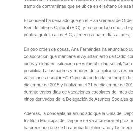
tramo de contraminas que se ubica en el sótano de esa f
El concejal ha señalado que en el Plan General de Orde
Bien de Interés Cultural (BIC), y ha recordado que la Ley
pública gratuita a los BIC, al menos cuatro días al mes,
En otro orden de cosas, Ana Fernández ha anunciado qu
colaboración que mantiene el Ayuntamiento de Cádiz con 
niños y niñas en situación de vulnerabilidad social, “con
posibilidad a los padres y madres de conciliar sus respo
vacaciones escolares”. Con esta addenda, se amplía la d
diciembre de 2015 y finalizaba el 31 de diciembre de 20
durante varios días de vacaciones escolares del mes 
niños derivados de la Delegación de Asuntos Sociales qu
Además, la concejala ha anunciado que la Gala del Dep
Instituto Municipal del Deporte se va a celebrar el próxi
ha precisado que se ha aprobado el itinerario y las med