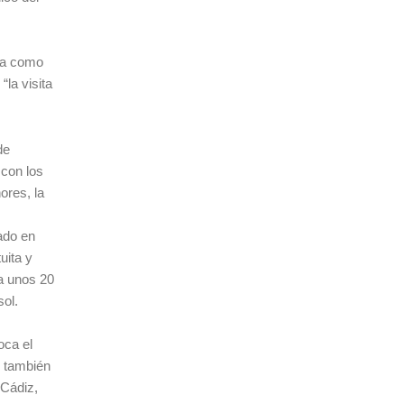
ada como
“la visita
de
 con los
ores, la
ado en
uita y
a unos 20
sol.
oca el
Y también
 Cádiz,