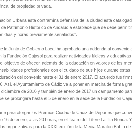
inca, de propiedad privada.
nación Urbana esta contramina defensiva de la ciudad está catalog
 de Patrimonio Histórico de Andalucía establece que se debe permitir 
 en días y horas previamente señalados”.
e la Junta de Gobierno Local ha aprobado una addenda al convenio 
la Fundación Cajasol para realizar actividades lúdicas y educativas
 el objetivo de ofrecer, además de la educación en valores de los men
nsabilidades profesionales con el cuidado de sus hijos durante estas
uración del convenio hasta el 31 de enero 2017. El acuerdo fue firm
16. Así, el Ayuntamiento de Cádiz va a poner en marcha de forma grat
de diciembre de 2016 y también de enero de 2017 un campamento par
e se prolongará hasta el 5 de enero en la sede de la Fundación Caja
orte para otorgar los Premios Ciudad de Cádiz de Deportes que conv
mo 16 de enero, a las 20 horas, en el Teatro del Títere La Tía Norica. 
idas organizativas para la XXXI edición de la Media Maratón Bahía de