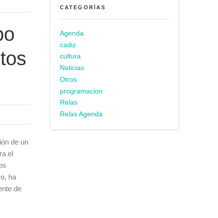
CATEGORÍAS
po
Agenda
cadiz
stos
cultura
Noticias
Otros
programacion
Relas
Relas Agenda
ión de un
ra el
os
o, ha
ente de