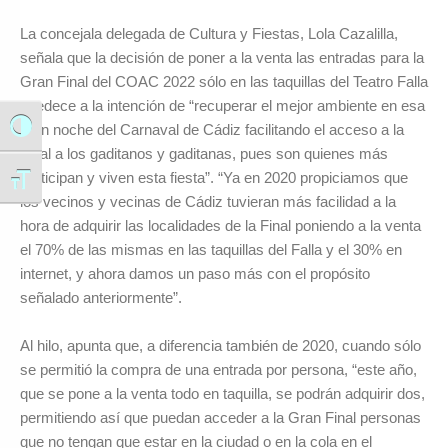
La concejala delegada de Cultura y Fiestas, Lola Cazalilla,
señala que la decisión de poner a la venta las entradas para la
Gran Final del COAC 2022 sólo en las taquillas del Teatro Falla
obedece a la intención de “recuperar el mejor ambiente en esa
gran noche del Carnaval de Cádiz facilitando el acceso a la
Alternar alto contraste
Final a los gaditanos y gaditanas, pues son quienes más
participan y viven esta fiesta”. “Ya en 2020 propiciamos que
Alternar tamaño de letra
los vecinos y vecinas de Cádiz tuvieran más facilidad a la
hora de adquirir las localidades de la Final poniendo a la venta
el 70% de las mismas en las taquillas del Falla y el 30% en
internet, y ahora damos un paso más con el propósito
señalado anteriormente”.
Al hilo, apunta que, a diferencia también de 2020, cuando sólo
se permitió la compra de una entrada por persona, “este año,
que se pone a la venta todo en taquilla, se podrán adquirir dos,
permitiendo así que puedan acceder a la Gran Final personas
que no tengan que estar en la ciudad o en la cola en el