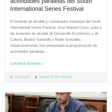
actividades paralelas del South
International Series Festival
El teniente de alcalde y coordinador municipal del South
International Series Festival, José Manuel Cossi, junto a
las tenientes de alcalde de Desarrollo Económico y de
Cultura, Beatriz Gandullo y Maite González,
respectivamente, han presentado la programación de
actividades paralelas…
CONTINUE READING
»
THE "EL AYUNTAMIENTO DE CÁDIZ LLEVARÁ A CABO CASI UNA VEINTENA DE ACTIVIDADES PARALELAS DEL SOUTH INTERNATIONAL SERIES FESTIVAL"
21/10/2024
GABINETE DE PRENSA