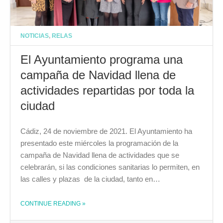
NOTICIAS
,
RELAS
El Ayuntamiento programa una
campaña de Navidad llena de
actividades repartidas por toda la
ciudad
Cádiz, 24 de noviembre de 2021. El Ayuntamiento ha
presentado este miércoles la programación de la
campaña de Navidad llena de actividades que se
celebrarán, si las condiciones sanitarias lo permiten, en
las calles y plazas de la ciudad, tanto en…
CONTINUE READING
»
THE "EL AYUNTAMIENTO PROGRAMA UNA CAMPAÑA DE NAVIDAD LLENA DE ACTIVIDADES REPARTIDAS POR TODA LA CIUDAD"