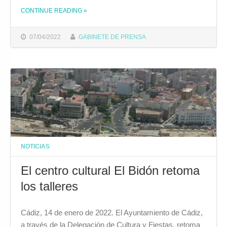
CONTINUE READING
»
THE "EL IFEF APRUEBA LA RESOLUCIÓN PROVISIONAL DE SUBVENCIONES EN APOYO A AUTÓNOMOS Y MICROEMPRESAS POR LA SITUACIÓN COVID"
07/04/2022
GABINETE DE PRENSA
NOTICIAS
El centro cultural El Bidón retoma
los talleres
Cádiz, 14 de enero de 2022. El Ayuntamiento de Cádiz,
a través de la Delegación de Cultura y Fiestas, retoma