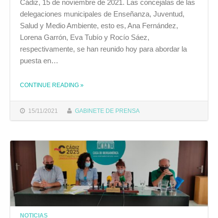
Cádiz, 15 de noviembre de 2021. Las concejalas de las
delegaciones municipales de Enseñanza, Juventud,
Salud y Medio Ambiente, esto es, Ana Fernández,
Lorena Garrón, Eva Tubío y Rocío Sáez,
respectivamente, se han reunido hoy para abordar la
puesta en…
CONTINUE READING
»
THE "EL AYUNTAMIENTO REALIZARÁ UNA MEMORIA SOBRE LAS DIVERSAS ACTIVIDADES DESARROLLAS EN RESPUESTA A LOS PRINCIPIOS BÁSICOS COMO CIUDAD EDUCADORA "
15/11/2021
GABINETE DE PRENSA
NOTICIAS