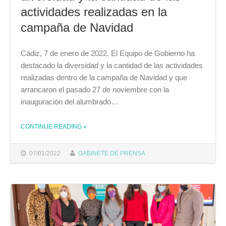
actividades realizadas en la
campaña de Navidad
Cádiz, 7 de enero de 2022. El Equipo de Gobierno ha
destacado la diversidad y la cantidad de las actividades
realizadas dentro de la campaña de Navidad y que
arrancaron el pasado 27 de noviembre con la
inauguración del alumbrado…
CONTINUE READING
»
THE "EL AYUNTAMIENTO DESTACA LA DIVERSIDAD Y LA CANTIDAD DE LAS ACTIVIDADES REALIZADAS EN LA CAMPAÑA DE NAVIDAD"
07/01/2022
GABINETE DE PRENSA