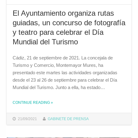
El Ayuntamiento organiza rutas
guiadas, un concurso de fotografía
y teatro para celebrar el Día
Mundial del Turismo
Cádiz, 21 de septiembre de 2021. La concejala de
Turismo y Comercio, Montemayor Mures, ha
presentado este martes las actividades organizadas
desde el 23 al 26 de septiembre para celebrar el Día
Mundial del Turismo. Junto a ella, ha estado…
CONTINUE READING
»
THE "EL AYUNTAMIENTO ORGANIZA RUTAS GUIADAS, UN CONCURSO DE FOTOGRAFÍA Y TEATRO PARA CELEBRAR EL DÍA MUNDIAL DEL TURISMO"
21/09/2021
GABINETE DE PRENSA