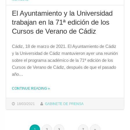
El Ayuntamiento y la Universidad
trabajan en la 71ª edición de los
Cursos de Verano de Cádiz
Cádiz, 18 de marzo de 2021. El Ayuntamiento de Cádiz
y la Universidad de Cádiz mantuvieron ayer una reunión
sobre el programa académico de la 71ª edición de los
Cursos de Verano de Cádiz, después de que el pasado
año…
CONTINUE READING
»
THE "EL AYUNTAMIENTO Y LA UNIVERSIDAD TRABAJAN EN LA 71ª EDICIÓN DE LOS CURSOS DE VERANO DE CÁDIZ"
18/03/2021
GABINETE DE PRENSA
1
2
3
…
7
»