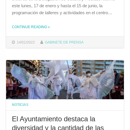
este lunes, 17 de enero y hasta el 15 de junio, la
programación de talleres y actividades en el centro…
THE "EL CENTRO CULTURAL EL BIDÓN RETOMA LOS TALLERES"
CONTINUE READING
»
14/01/2022
GABINETE DE PRENSA
NOTICIAS
El Ayuntamiento destaca la
diversidad y la cantidad de las