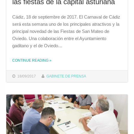
las fiestas de la capital asturiana
Cádiz, 18 de septiembre de 2017. El Carnaval de Cádiz
será esta semana uno de los principales atractivos y la
principal novedad de las Fiestas de San Mateo de
Oviedo. Una colaboración entre el Ayuntamiento
gaditano y el de Oviedo…
CONTINUE READING
»
THE "EL CARNAVAL DE CÁDIZ LLEGA A OVIEDO COMO PRINCIPAL ATRACTIVO DE LAS FIESTAS DE LA CAPITAL ASTURIANA"
18/09/2017
GABINETE DE PRENSA