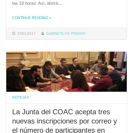
las 18 horas. Así, abrirá…
THE "LAS SEMIFINALES JUVENILES DEL CONCURSO OFICIAL DE AGRUPACIONES CARNAVALESCAS COMIENZAN MAÑANA"
CONTINUE READING
»
19/01/2017
GABINETE DE PRENSA
NOTICIAS
La Junta del COAC acepta tres
nuevas inscripciones por correo y
el número de participantes en