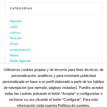
CATEGORÍAS
Agenda
cadiz
cultura
Noticias
Otros
programacion
Relas
Relas Agenda
Utilizamos cookies propias y de terceros para fines técnicos, de
personalización, analíticos y para mostrarte publicidad
personalizada en base a un perfil elaborado a partir de tus hábitos
de navegación (por ejemplo, páginas visitadas). Puedes aceptar
todas las cookies pulsando el botón “Aceptar” o configurarlas o
¿No encuentras alguna cosa? Echa un vistazo en
cadiz.es
|
rechazar su uso clicando el botón “Configurar”. Para más
Aviso legal
|
Política de privacidad
|
Accesibilidad
|
Política de
información visita nuestra
Política de cookies
.
cookies