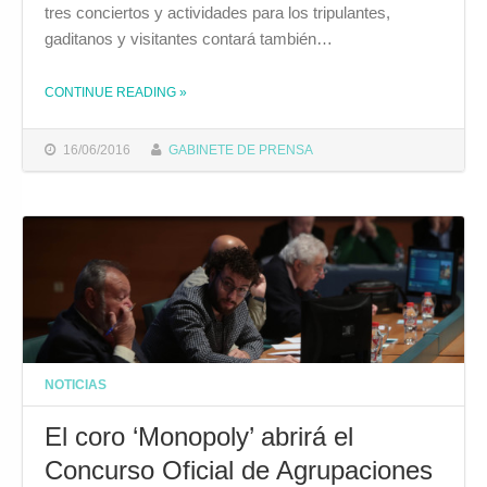
tres conciertos y actividades para los tripulantes,
gaditanos y visitantes contará también…
CONTINUE READING
THE "EL AYUNTAMIENTO ORGANIZA UN ESPECTÁCULO CARNAVALESCO PARA LA REGATA DE GRANDES VELEROS 2016"
»
16/06/2016
GABINETE DE PRENSA
NOTICIAS
El coro ‘Monopoly’ abrirá el
Concurso Oficial de Agrupaciones