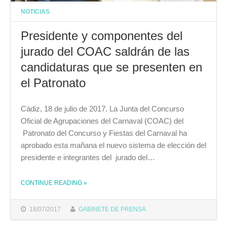
NOTICIAS
Presidente y componentes del
jurado del COAC saldrán de las
candidaturas que se presenten en
el Patronato
Cádiz, 18 de julio de 2017. La Junta del Concurso
Oficial de Agrupaciones del Carnaval (COAC) del
Patronato del Concurso y Fiestas del Carnaval ha
aprobado esta mañana el nuevo sistema de elección del
presidente e integrantes del jurado del…
CONTINUE READING
»
THE "PRESIDENTE Y COMPONENTES DEL JURADO DEL COAC SALDRÁN DE LAS CANDIDATURAS QUE SE PRESENTEN EN EL PATRONATO"
18/07/2017
GABINETE DE PRENSA