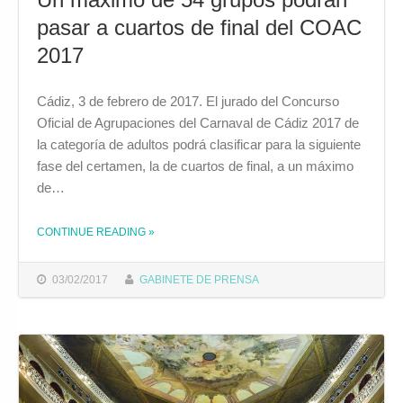
pasar a cuartos de final del COAC
2017
Cádiz, 3 de febrero de 2017. El jurado del Concurso
Oficial de Agrupaciones del Carnaval de Cádiz 2017 de
la categoría de adultos podrá clasificar para la siguiente
fase del certamen, la de cuartos de final, a un máximo
de…
CONTINUE READING
»
THE "UN MÁXIMO DE 54 GRUPOS PODRÁN PASAR A CUARTOS DE FINAL DEL COAC 2017"
03/02/2017
GABINETE DE PRENSA