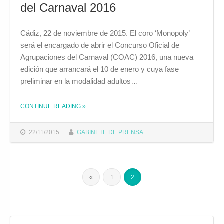
del Carnaval 2016
Cádiz, 22 de noviembre de 2015. El coro ‘Monopoly’
será el encargado de abrir el Concurso Oficial de
Agrupaciones del Carnaval (COAC) 2016, una nueva
edición que arrancará el 10 de enero y cuya fase
preliminar en la modalidad adultos…
THE "EL CORO ‘MONOPOLY’ ABRIRÁ EL CONCURSO OFICIAL DE AGRUPACIONES DEL CARNAVAL 2016"
CONTINUE READING
»
22/11/2015
GABINETE DE PRENSA
«
1
2