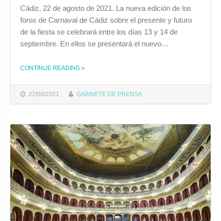
Cádiz, 22 de agosto de 2021. La nueva edición de los
foros de Carnaval de Cádiz sobre el presente y futuro
de la fiesta se celebrará entre los días 13 y 14 de
septiembre. En ellos se presentará el nuevo…
CONTINUE READING
»
THE "LOS FOROS DE CARNAVAL SE CELEBRARÁN ENTRE LOS DÍAS 13 Y 14 DE SEPTIEMBRE"
22/08/2021
GABINETE DE PRENSA