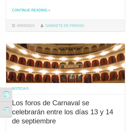
CONTINUE READING
»
THE "EL FORO DE CARNAVAL DEL DÍA 14 ABORDARÁ LA PROPUESTA DEL AYUNTAMIENTO DE LA FECHA PARA LA CELEBRACIÓN DEL COAC 2022"
09/09/2021
GABINETE DE PRENSA
NOTICIAS
Alternar alto contraste
Los foros de Carnaval se
celebrarán entre los días 13 y 14
Alternar tamaño de letra
de septiembre