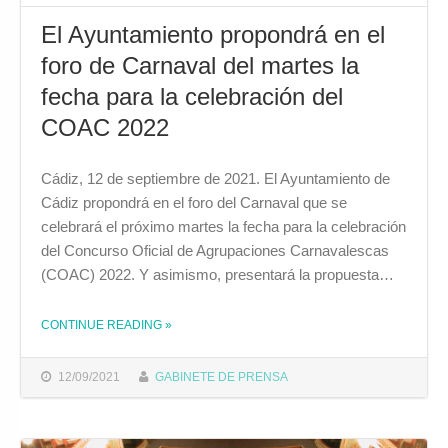
El Ayuntamiento propondrá en el
foro de Carnaval del martes la
fecha para la celebración del
COAC 2022
Cádiz, 12 de septiembre de 2021. El Ayuntamiento de
Cádiz propondrá en el foro del Carnaval que se
celebrará el próximo martes la fecha para la celebración
del Concurso Oficial de Agrupaciones Carnavalescas
(COAC) 2022. Y asimismo, presentará la propuesta…
CONTINUE READING
»
THE "EL AYUNTAMIENTO PROPONDRÁ EN EL FORO DE CARNAVAL DEL MARTES LA FECHA PARA LA CELEBRACIÓN DEL COAC 2022"
12/09/2021
GABINETE DE PRENSA