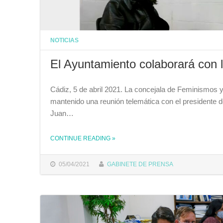
NOTICIAS
El Ayuntamiento colaborará con 
Cádiz, 5 de abril 2021. La concejala de Feminismos
mantenido una reunión telemática con el presidente d
Juan…
THE "EL AYUNTAMIENTO COLABORARÁ CON LA FUNDACIÓN 26 DE DICIEMBRE"
CONTINUE READING
»
05/04/2021
GABINETE DE PRENSA