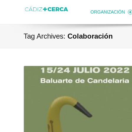
Skip to content
Transparencia
Ayuntamiento de Cádiz
ORGANIZACIÓN
Tag Archives:
Colaboración