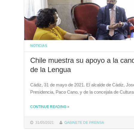
NOTICIAS
Chile muestra su apoyo a la can
de la Lengua
Cádiz, 31 de mayo de 2021. El alcalde de Cádiz, Jos
Presidencia, Paco Cano, y de la concejala de Cultura 
CONTINUE READING
»
THE "CHILE MUESTRA SU APOYO A LA CANDIDATURA DE CÁDIZ COMO SEDE DEL X CONGRESO DE LA LENGUA"
31/05/2021
GABINETE DE PRENSA