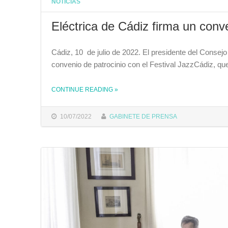
NOTICIAS
Eléctrica de Cádiz firma un conv
Cádiz, 10 de julio de 2022. El presidente del Conse
convenio de patrocinio con el Festival JazzCádiz, qu
CONTINUE READING
THE "ELÉCTRICA DE CÁDIZ FIRMA UN CONVENIO DE PATROCINIO CON EL FESTIVAL DE JAZZCÁDIZ"
»
10/07/2022
GABINETE DE PRENSA