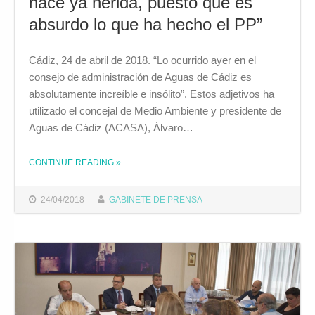
nace ya herida, puesto que es
absurdo lo que ha hecho el PP”
Cádiz, 24 de abril de 2018. “Lo ocurrido ayer en el
consejo de administración de Aguas de Cádiz es
absolutamente increíble e insólito”. Estos adjetivos ha
utilizado el concejal de Medio Ambiente y presidente de
Aguas de Cádiz (ACASA), Álvaro…
CONTINUE READING
»
THE "“LA COMISIÓN DE INVESTIGACIÓN NACE YA HERIDA, PUESTO QUE ES ABSURDO LO QUE HA HECHO EL PP”"
24/04/2018
GABINETE DE PRENSA