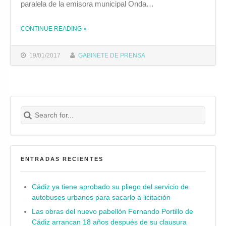
paralela de la emisora municipal Onda…
CONTINUE READING
»
THE "EL EQUIPO DE GOBIERNO PROPONE QUE UNA COMISIÓN INVESTIGUE LA FINANCIACIÓN PARALELA DE ONDA CÁDIZ EN LA ÉPOCA DE TEÓFILA MARTÍNEZ"
19/01/2017
GABINETE DE PRENSA
Search for:
Buscar
ENTRADAS RECIENTES
Cádiz ya tiene aprobado su pliego del servicio de
autobuses urbanos para sacarlo a licitación
Las obras del nuevo pabellón Fernando Portillo de
Cádiz arrancan 18 años después de su clausura