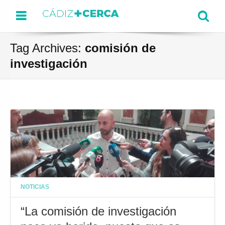
Menu
Se
Tag Archives:
comisión de
investigación
NOTICIAS
“La comisión de investigación