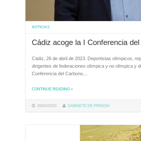
NOTICIAS
Cádiz acoge la I Conferencia de
Cádiz, 26 de abril de 2023. Deportistas olímpicos, r
dirigentes de federaciones olímpica y no olímpica y de
Conferencia del Carbono…
THE "CÁDIZ ACOGE LA I CONFERENCIA DEL CARBONO AZUL Y CAMBIO CLIMÁTICO "
CONTINUE READING
»
26/04/2023
GABINETE DE PRENSA