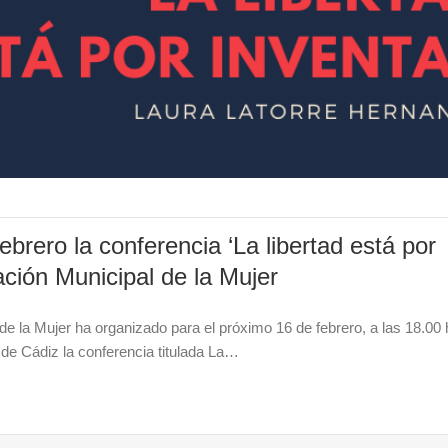
ebrero la conferencia ‘La libertad está por
ación Municipal de la Mujer
de la Mujer ha organizado para el próximo 16 de febrero, a las 18.00 
d de Cádiz la conferencia titulada La…