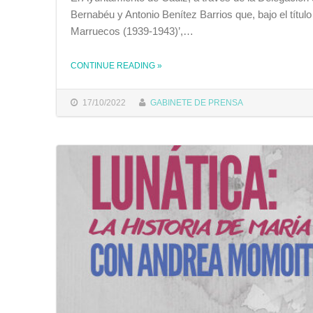
Bernabéu y Antonio Benítez Barrios que, bajo el título
Marruecos (1939-1943)’,…
CONTINUE READING
»
THE "LA CASA DE IBEROAMÉRICA ACOGE UNA CONFERENCIA SOBRE LOS EXILIADOS REPUBLICANOS Y LOS CAMPOS DE CONCENTRACIÓN "
17/10/2022
GABINETE DE PRENSA