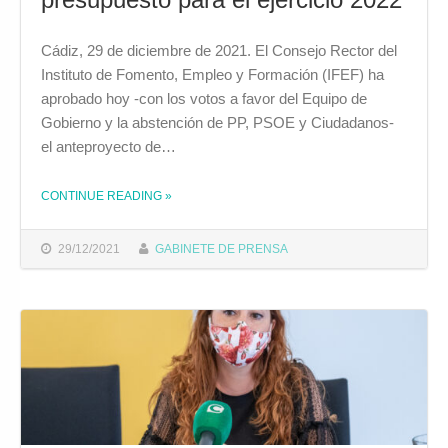
Cádiz, 29 de diciembre de 2021. El Consejo Rector del
Instituto de Fomento, Empleo y Formación (IFEF) ha
aprobado hoy -con los votos a favor del Equipo de
Gobierno y la abstención de PP, PSOE y Ciudadanos-
el anteproyecto de…
CONTINUE READING
»
THE "EL CONSEJO RECTOR DEL IFEF APRUEBA EL ANTEPROYECTO DE PRESUPUESTO PARA EL EJERCICIO 2022"
29/12/2021
GABINETE DE PRENSA