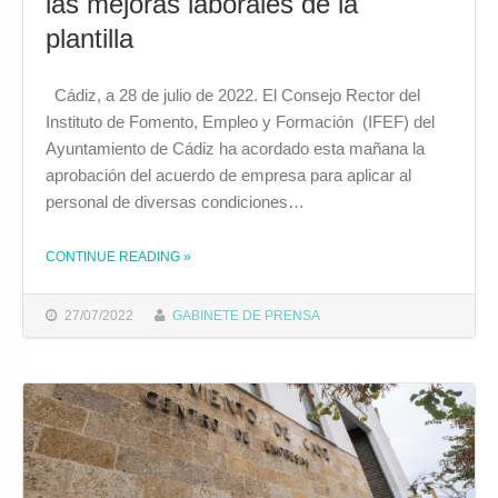
las mejoras laborales de la
plantilla
Cádiz, a 28 de julio de 2022. El Consejo Rector del
Instituto de Fomento, Empleo y Formación (IFEF) del
Ayuntamiento de Cádiz ha acordado esta mañana la
aprobación del acuerdo de empresa para aplicar al
personal de diversas condiciones…
CONTINUE READING
»
THE "EL CONSEJO RECTOR DEL IFEF APRUEBA EL PRIMER ACUERDO PARA LAS MEJORAS LABORALES DE LA PLANTILLA "
27/07/2022
GABINETE DE PRENSA