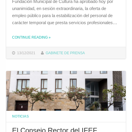
Fundación Municipal de Cultura ha aprobado hoy por
unanimidad, en sesión extraordinaria, la oferta de
empleo público para la estabilización del personal de
carácter temporal que presta servicios profesionales…
CONTINUE READING
»
THE "EL CONSEJO RECTOR DE CULTURA APRUEBA POR UNANIMIDAD LA OFERTA DE EMPLEO PÚBLICO PARA LA ESTABILIZACIÓN DEL PERSONAL DE CARÁCTER TEMPORAL"
13/12/2021
GABINETE DE PRENSA
NOTICIAS
El Consejo Rector del IFEF