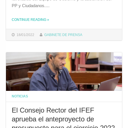
PP y Ciudadanos.…
CONTINUE READING
»
THE "EL CONSEJO RECTOR DE LA FUNDACIÓN MUNICIPAL DE CULTURA APRUEBA EL PRESUPUESTO PARA 2022"
18/01/2022
GABINETE DE PRENSA
NOTICIAS
El Consejo Rector del IFEF
aprueba el anteproyecto de
presupuesto para el ejercicio 2022