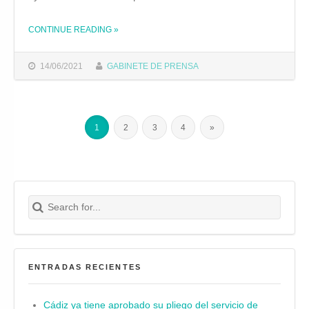
CONTINUE READING
»
THE "EL CONSEJO RECTOR DEL IFEF APRUEBA LA MODIFICACIÓN DE LAS BASES DE LAS AYUDAS REEMBOLSABLES PARA AGILIZAR SU TRAMITACIÓN"
14/06/2021
GABINETE DE PRENSA
1
2
3
4
»
Search for:
Buscar
ENTRADAS RECIENTES
Cádiz ya tiene aprobado su pliego del servicio de