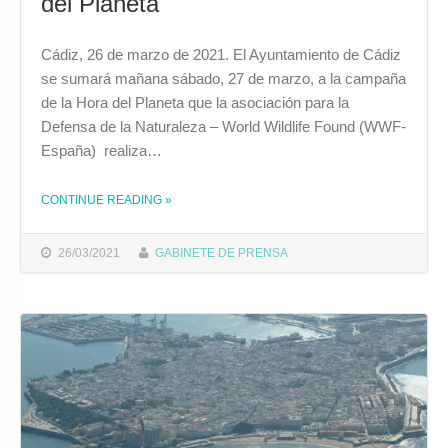
del Planeta
Cádiz, 26 de marzo de 2021. El Ayuntamiento de Cádiz
se sumará mañana sábado, 27 de marzo, a la campaña
de la Hora del Planeta que la asociación para la
Defensa de la Naturaleza – World Wildlife Found (WWF-
España) realiza…
CONTINUE READING
»
THE "EL AYUNTAMIENTO SE SUMARÁ MAÑANA A LA CAMPAÑA DE LA HORA DEL PLANETA "
26/03/2021
GABINETE DE PRENSA