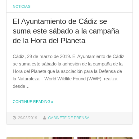
NOTICIAS
El Ayuntamiento de Cádiz se
suma este sábado a la campaña
de la Hora del Planeta
Cádiz, 29 de marzo de 2019. El Ayuntamiento de Cádiz
se suma este sábado la adhesión de la campaña de la
Hora del Planeta que la asociación para la Defensa de
la Naturaleza – World Wildlife Found (WWF) realiza
desde…
CONTINUE READING
»
THE "EL AYUNTAMIENTO DE CÁDIZ SE SUMA ESTE SÁBADO A LA CAMPAÑA DE LA HORA DEL PLANETA"
29/03/2019
GABINETE DE PRENSA