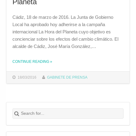
Planeta
Cádiz, 18 de marzo de 2016. La Junta de Gobierno
Local ha aprobado hoy adherirse a la campaña
internacional La Hora del Planeta cuyo objetivo es
concienciar sobre los efectos del cambio climático. El
alcalde de Cádiz, José María González,…
CONTINUE READING
THE "EL AYUNTAMIENTO DE CÁDIZ SE SUMA A LA CAMPAÑA LA HORA DEL PLANETA"
»
18/03/2016
GABINETE DE PRENSA
Search for:
Buscar