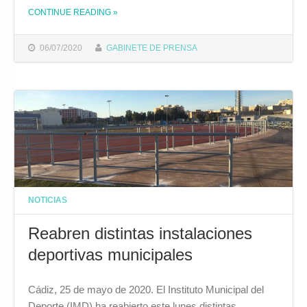
CONTINUE READING
»
THE "EL AYUNTAMIENTO SACA A LICITACIÓN SUMINISTRO DE MATERIAL DEPORTIVO POR VALOR DE 170.000 EUROS"
06/07/2020
GABINETE DE PRENSA
NOTICIAS
Reabren distintas instalaciones
deportivas municipales
Cádiz, 25 de mayo de 2020. El Instituto Municipal del
Deporte (IMD) ha reabierto este lunes distintas