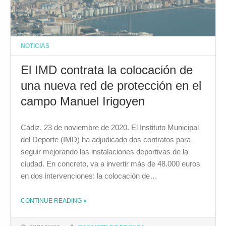
NOTICIAS
El IMD contrata la colocación de
una nueva red de protección en el
campo Manuel Irigoyen
Cádiz, 23 de noviembre de 2020. El Instituto Municipal
del Deporte (IMD) ha adjudicado dos contratos para
seguir mejorando las instalaciones deportivas de la
ciudad. En concreto, va a invertir más de 48.000 euros
en dos intervenciones: la colocación de…
CONTINUE READING
»
THE "EL IMD CONTRATA LA COLOCACIÓN DE UNA NUEVA RED DE PROTECCIÓN EN EL CAMPO MANUEL IRIGOYEN"