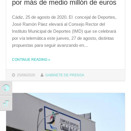
por más de medio millón de euros
Cádiz, 25 de agosto de 2020. El concejal de Deportes,
José Ramón Páez elevará al Consejo Rector del
Instituto Municipal de Deportes (IMD) que se celebrará
por vía telemática este jueves, 27 de agosto, distintas
propuestas para seguir avanzando en…
CONTINUE READING
»
THE "EL CONCEJAL DE DEPORTES LLEVARÁ AL CONSEJO RECTOR DEL IMD LA APROBACIÓN DE PROYECTOS PARA LA MEJORA DE INSTALACIONES DEPORTIVAS POR MÁS DE MEDIO MILLÓN DE EUROS"
25/08/2020
GABINETE DE PRENSA
Alternar alto contraste
Alternar tamaño de letra