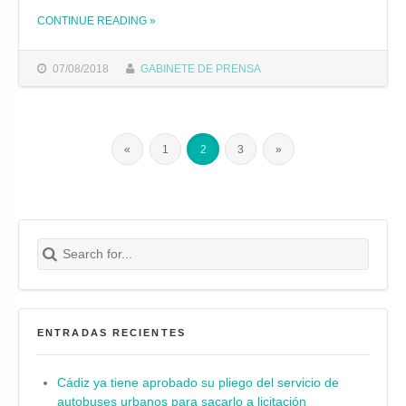
CONTINUE READING
»
THE "EL INSTITUTO MUNICIPAL DE DEPORTE ABRE LA CONVOCATORIA PARA LA CESIÓN DE USO DE LAS INSTALACIONES DEPORTIVAS"
07/08/2018
GABINETE DE PRENSA
«
1
2
3
»
Search for:
Buscar
ENTRADAS RECIENTES
Cádiz ya tiene aprobado su pliego del servicio de
autobuses urbanos para sacarlo a licitación