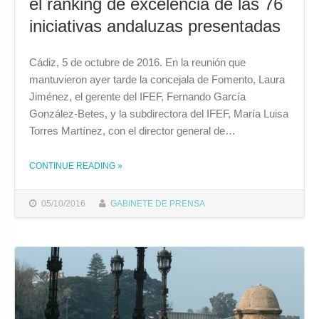
el ranking de excelencia de las 76
iniciativas andaluzas presentadas
Cádiz, 5 de octubre de 2016. En la reunión que
mantuvieron ayer tarde la concejala de Fomento, Laura
Jiménez, el gerente del IFEF, Fernando García
González-Betes, y la subdirectora del IFEF, María Luisa
Torres Martínez, con el director general de…
CONTINUE READING
»
THE "EL PROYECTO GADITANO PARA LA EDUSI HA QUEDADO EL SEGUNDO EN EL RANKING DE EXCELENCIA DE LAS 76 INICIATIVAS ANDALUZAS PRESENTADAS"
05/10/2016
GABINETE DE PRENSA