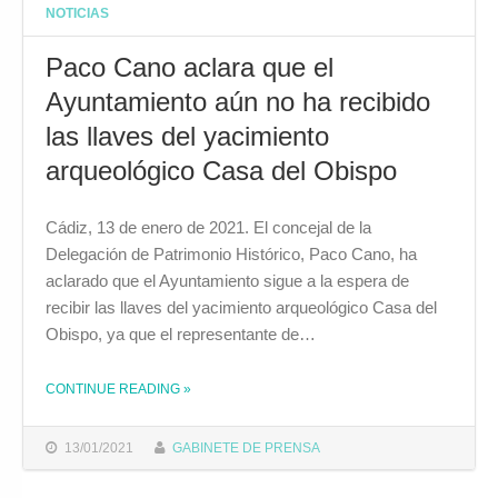
NOTICIAS
Paco Cano aclara que el
Ayuntamiento aún no ha recibido
las llaves del yacimiento
arqueológico Casa del Obispo
Cádiz, 13 de enero de 2021. El concejal de la
Delegación de Patrimonio Histórico, Paco Cano, ha
aclarado que el Ayuntamiento sigue a la espera de
recibir las llaves del yacimiento arqueológico Casa del
Obispo, ya que el representante de…
CONTINUE READING
»
THE "PACO CANO ACLARA QUE EL AYUNTAMIENTO AÚN NO HA RECIBIDO LAS LLAVES DEL YACIMIENTO ARQUEOLÓGICO CASA DEL OBISPO "
13/01/2021
GABINETE DE PRENSA