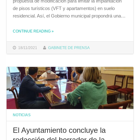
propuesta de modificación para limitar la implantación
de pisos turísticos (VFT y apartamentos) en suelo
residencial. Así, el Gobierno municipal propondrá una…
CONTINUE READING
»
THE "EL EQUIPO DE GOBIERNO ELEVARÁ AL PRÓXIMO PLENO ORDINARIO LA PROPUESTA PARA ABORDAR LA REGULACIÓN DE LAS VIVIENDAS TURÍSTICAS"
18/11/2021
GABINETE DE PRENSA
NOTICIAS
El Ayuntamiento concluye la
redacción del borrador de la