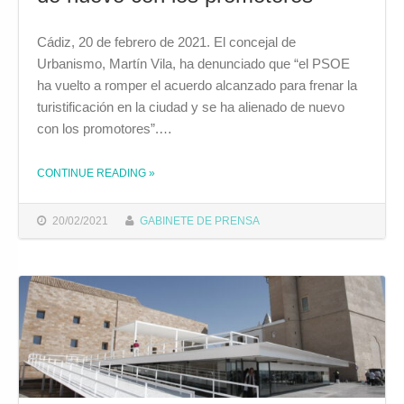
Cádiz, 20 de febrero de 2021. El concejal de
Urbanismo, Martín Vila, ha denunciado que “el PSOE
ha vuelto a romper el acuerdo alcanzado para frenar la
turistificación en la ciudad y se ha alienado de nuevo
con los promotores”.…
CONTINUE READING
»
THE "VILA DENUNCIA QUE EL “PSOE HA ROTO EL ACUERDO ALCANZADO PARA FRENAR LA TURISTIFICACIÓN Y SE ALINEA DE NUEVO CON LOS PROMOTORES”"
20/02/2021
GABINETE DE PRENSA