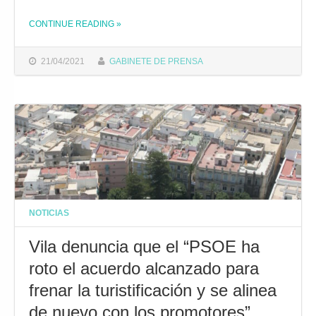
CONTINUE READING
»
THE "GONZÁLEZ: “EL FALLO DEL TSJA VUELVE A AVALAR LA GESTIÓN PARA LA MUNICIPALIZACIÓN DE LOS SERVICIOS DE PLAYA”"
21/04/2021
GABINETE DE PRENSA
NOTICIAS
Vila denuncia que el “PSOE ha
roto el acuerdo alcanzado para
frenar la turistificación y se alinea
de nuevo con los promotores”