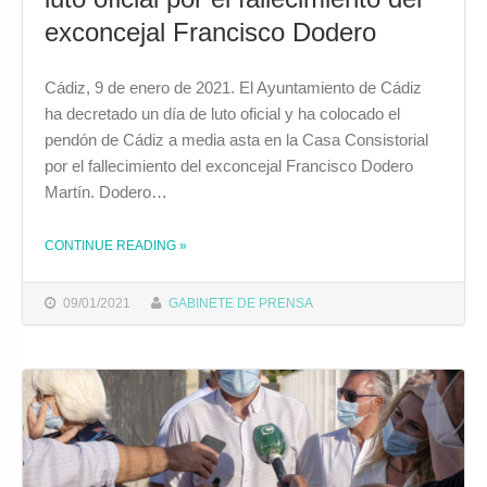
exconcejal Francisco Dodero
Cádiz, 9 de enero de 2021. El Ayuntamiento de Cádiz
ha decretado un día de luto oficial y ha colocado el
pendón de Cádiz a media asta en la Casa Consistorial
por el fallecimiento del exconcejal Francisco Dodero
Martín. Dodero…
CONTINUE READING
»
THE "EL AYUNTAMIENTO DECRETA UN DÍA DE LUTO OFICIAL POR EL FALLECIMIENTO DEL EXCONCEJAL FRANCISCO DODERO"
09/01/2021
GABINETE DE PRENSA