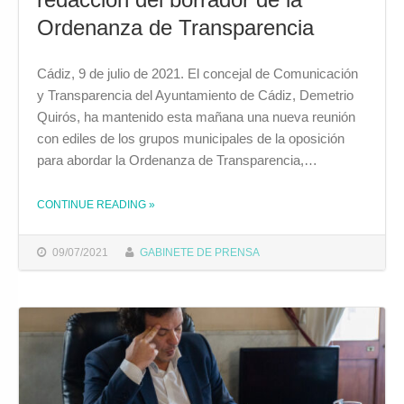
Ordenanza de Transparencia
Cádiz, 9 de julio de 2021. El concejal de Comunicación
y Transparencia del Ayuntamiento de Cádiz, Demetrio
Quirós, ha mantenido esta mañana una nueva reunión
con ediles de los grupos municipales de la oposición
para abordar la Ordenanza de Transparencia,…
CONTINUE READING
THE "EL AYUNTAMIENTO CONCLUYE LA REDACCIÓN DEL BORRADOR DE LA ORDENANZA DE TRANSPARENCIA "
»
09/07/2021
GABINETE DE PRENSA