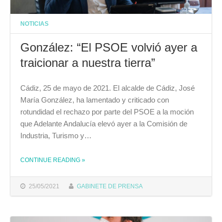
NOTICIAS
González: “El PSOE volvió ayer a
traicionar a nuestra tierra”
Cádiz, 25 de mayo de 2021. El alcalde de Cádiz, José
María González, ha lamentado y criticado con
rotundidad el rechazo por parte del PSOE a la moción
que Adelante Andalucía elevó ayer a la Comisión de
Industria, Turismo y…
THE "GONZÁLEZ: “EL PSOE VOLVIÓ AYER A TRAICIONAR A NUESTRA TIERRA” "
CONTINUE READING
»
25/05/2021
GABINETE DE PRENSA