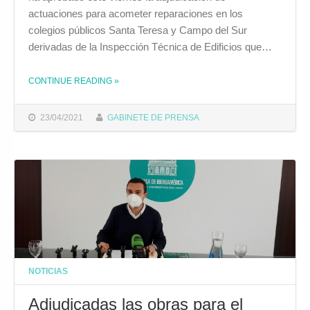
actuaciones para acometer reparaciones en los
colegios públicos Santa Teresa y Campo del Sur
derivadas de la Inspección Técnica de Edificios que…
CONTINUE READING
»
THE "LA JUNTA DE GOBIERNO ADJUDICA ACTUACIONES DE REPARACIÓN EN LOS COLEGIOS SANTA TERESA Y CAMPO DEL SUR"
23/04/2021
GABINETE DE PRENSA
NOTICIAS
Adjudicadas las obras para el