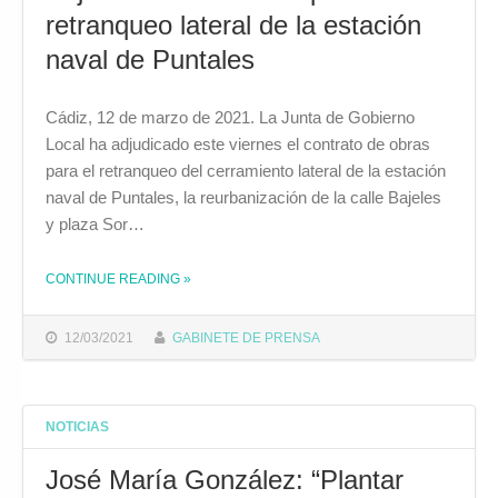
retranqueo lateral de la estación
naval de Puntales
Cádiz, 12 de marzo de 2021. La Junta de Gobierno
Local ha adjudicado este viernes el contrato de obras
para el retranqueo del cerramiento lateral de la estación
naval de Puntales, la reurbanización de la calle Bajeles
y plaza Sor…
CONTINUE READING
THE "ADJUDICADAS LAS OBRAS PARA EL RETRANQUEO LATERAL DE LA ESTACIÓN NAVAL DE PUNTALES"
»
12/03/2021
GABINETE DE PRENSA
NOTICIAS
José María González: “Plantar