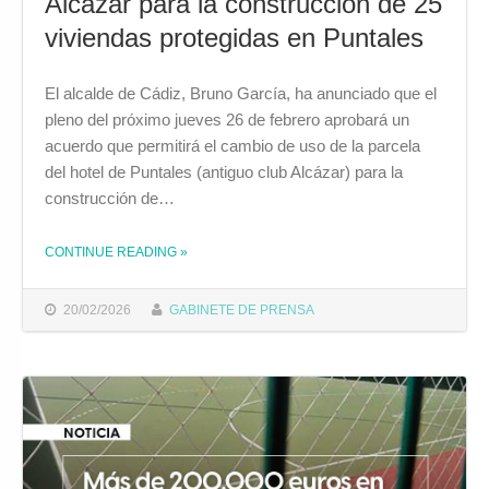
Alcázar para la construcción de 25
viviendas protegidas en Puntales
El alcalde de Cádiz, Bruno García, ha anunciado que el
pleno del próximo jueves 26 de febrero aprobará un
acuerdo que permitirá el cambio de uso de la parcela
del hotel de Puntales (antiguo club Alcázar) para la
construcción de…
CONTINUE READING
»
THE "EL AYUNTAMIENTO CAMBIARÁ EL USO DE LA PARCELA DEL ANTIGUO CLUB ALCÁZAR PARA LA CONSTRUCCIÓN DE 25 VIVIENDAS PROTEGIDAS EN PUNTALES"
20/02/2026
GABINETE DE PRENSA