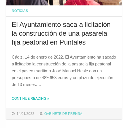
NOTICIAS
El Ayuntamiento saca a licitación
la construcción de una pasarela
fija peatonal en Puntales
Cádiz, 14 de enero de 2022. El Ayuntamiento ha sacado
a licitación la construcción de la pasarela fija peatonal
en el paseo marítimo José Manuel Hesle con un
presupuesto de 489.653 euros y un plazo de ejecución
de 13 meses.…
CONTINUE READING
»
THE "EL AYUNTAMIENTO SACA A LICITACIÓN LA CONSTRUCCIÓN DE UNA PASARELA FIJA PEATONAL EN PUNTALES"
14/01/2022
GABINETE DE PRENSA