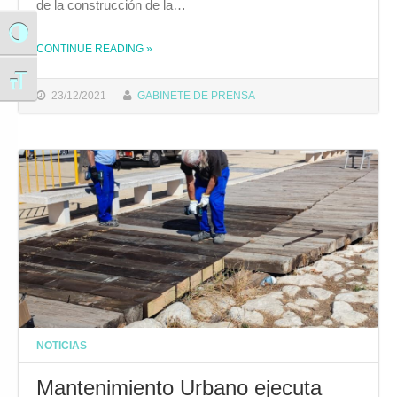
de la construcción de la…
Alternar alto contraste
CONTINUE READING
»
THE "APROBADO EL EXPEDIENTE PARA LA CONTRATACIÓN DE LA CONSTRUCCIÓN DE LA PASARELA FIJA PEATONAL DE PUNTALES"
Alternar tamaño de letra
23/12/2021
GABINETE DE PRENSA
NOTICIAS
Mantenimiento Urbano ejecuta