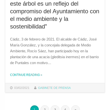
este árbol es un reflejo del
compromiso del Ayuntamiento con
el medio ambiente y la
sostenibilidad”
Cádiz, 3 de febrero de 2021. El alcalde de Cádiz, José
María González, y la concejala delegada de Medio
Ambiente, Rocío Sáez, han participado hoy en la
plantación de una acacia (gleditsia inermes) en el barrio
de Puntales con motivo…
CONTINUE READING
»
THE "JOSÉ MARÍA GONZÁLEZ: “PLANTAR ESTE ÁRBOL ES UN REFLEJO DEL COMPROMISO DEL AYUNTAMIENTO CON EL MEDIO AMBIENTE Y LA SOSTENIBILIDAD”"
03/02/2021
GABINETE DE PRENSA
1
2
3
4
»