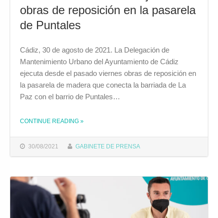
obras de reposición en la pasarela
de Puntales
Cádiz, 30 de agosto de 2021. La Delegación de
Mantenimiento Urbano del Ayuntamiento de Cádiz
ejecuta desde el pasado viernes obras de reposición en
la pasarela de madera que conecta la barriada de La
Paz con el barrio de Puntales…
THE "MANTENIMIENTO URBANO EJECUTA OBRAS DE REPOSICIÓN EN LA PASARELA DE PUNTALES"
CONTINUE READING
»
30/08/2021
GABINETE DE PRENSA