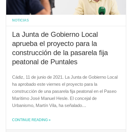
NOTICIAS
La Junta de Gobierno Local
aprueba el proyecto para la
construcción de la pasarela fija
peatonal de Puntales
Cádiz, 11 de junio de 2021. La Junta de Gobierno Local
ha aprobado este viernes el proyecto para la
construcción de una pasarela fija peatonal en el Paseo
Marítimo José Manuel Hesle. El concejal de
Urbanismo, Martín Vila, ha señalado…
CONTINUE READING
»
THE "LA JUNTA DE GOBIERNO LOCAL APRUEBA EL PROYECTO PARA LA CONSTRUCCIÓN DE LA PASARELA FIJA PEATONAL DE PUNTALES"