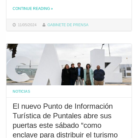
CONTINUE READING
»
THE "EL AYUNTAMIENTO INVERTIRÁ MÁS DE 200.000 EUROS EN MEJORAR LAS INSTALACIONES DEPORTIVAS CÁNDIDO ANDRÉS EN PUNTALES"
11/05/2024
GABINETE DE PRENSA
NOTICIAS
El nuevo Punto de Información
Turística de Puntales abre sus
puertas este sábado “como
enclave para distribuir el turismo