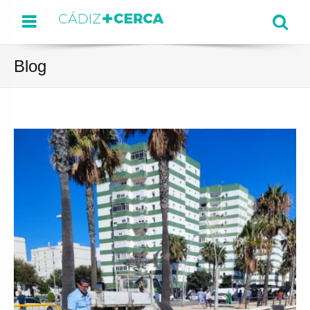
Menu
Se
Blog