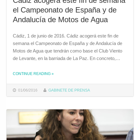
Cádiz acogerá este fin de semana
el Campeonato de España y de
Andalucía de Motos de Agua
Cádiz, 1 de junio de 2016. Cádiz acogerá este fin de
semana el Campeonato de España y de Andalucía de
Motos de Agua que tendrán como base el Club Viento
de Levante, en la barriada de La Paz. En concreto,…
CONTINUE READING
»
THE "CÁDIZ ACOGERÁ ESTE FIN DE SEMANA EL CAMPEONATO DE ESPAÑA Y DE ANDALUCÍA DE MOTOS DE AGUA"
01/06/2016
GABINETE DE PRENSA