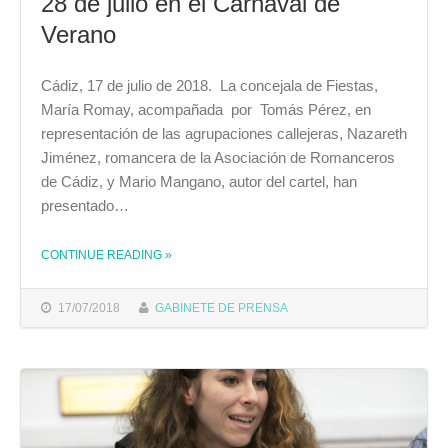
28 de julio en el Carnaval de
Verano
Cádiz, 17 de julio de 2018. La concejala de Fiestas,
María Romay, acompañada por Tomás Pérez, en
representación de las agrupaciones callejeras, Nazareth
Jiménez, romancera de la Asociación de Romanceros
de Cádiz, y Mario Mangano, autor del cartel, han
presentado…
CONTINUE READING
»
THE "UNA TREINTENA DE AGRUPACIONES CALLEJERAS PARTICIPARÁN EL PRÓXIMO 28 DE JULIO EN EL CARNAVAL DE VERANO"
17/07/2018
GABINETE DE PRENSA