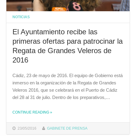
NOTICIAS
El Ayuntamiento recibe las
primeras ofertas para patrocinar la
Regata de Grandes Veleros de
2016
Cádiz, 23 de mayo de 2016. El equipo de Gobierno está
inmerso en la organización de la Regata de Grandes
Veleros 2016, que se celebrará en el Puerto de Cádiz
del 28 al 31 de julio. Dentro de los preparativos,…
CONTINUE READING
»
THE "EL AYUNTAMIENTO RECIBE LAS PRIMERAS OFERTAS PARA PATROCINAR LA REGATA DE GRANDES VELEROS DE 2016"
23/05/2016
GABINETE DE PRENSA