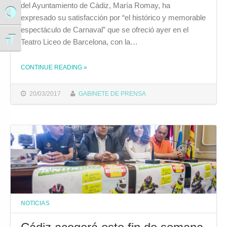
del Ayuntamiento de Cádiz, María Romay, ha
Alternar alto contraste
expresado su satisfacción por “el histórico y memorable
espectáculo de Carnaval” que se ofreció ayer en el
Alternar tamaño de letra
Teatro Liceo de Barcelona, con la…
CONTINUE READING
»
THE "“LA PRESENCIA DEL CARNAVAL DE CÁDIZ EN EL TEATRO LICEO ES UN TRIUNFO DE LA CULTURA POPULAR GADITANA”"
20/03/2017
GABINETE DE PRENSA
NOTICIAS