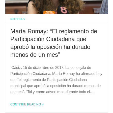
NOTICIAS
María Romay: “El reglamento de
Participación Ciudadana que
aprobó la oposición ha durado
menos de un mes”
Cádiz, 15 de diciembre de 2017. La concejala de
Participación Ciudadana, María Romay ha afirmado hoy
que “el reglamento de Participación Ciudadana
municipal que aprobó la oposición ha durado menos de
un mes”. “Tal y como advertimos durante todo el…
CONTINUE READING
»
THE "MARÍA ROMAY: “EL REGLAMENTO DE PARTICIPACIÓN CIUDADANA QUE APROBÓ LA OPOSICIÓN HA DURADO MENOS DE UN MES”"