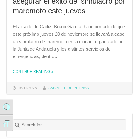
asegurar el éxito del simulacro por
maremoto este jueves
El alcalde de Cádiz, Bruno García, ha informado de que
este próximo jueves 20 de noviembre se llevará a cabo
un simulacro de maremoto en la ciudad, organizado por
la Junta de Andalucía y los distintos servicios de
emergencias, dentro…
CONTINUE READING
»
THE "EL AYUNTAMIENTO PIDE LA COLABORACIÓN CIUDADANA PARA ASEGURAR EL ÉXITO DEL SIMULACRO POR MAREMOTO ESTE JUEVES"
18/11/2025
GABINETE DE PRENSA
Alternar alto contraste
Search for:
Buscar
Alternar tamaño de letra