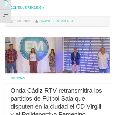
Alternar alto contraste
CONTINUE READING
»
THE "UN PARTIDO ENTRE EL VIRGILI Y LA SDU ÁFRICA CEUTÍ INAUGURARÁ LA RENOVADA PISTA DEL COMPLEJO CIUDAD DE CÁDIZ"
Alternar tamaño de letra
11/08/2021
GABINETE DE PRENSA
NOTICIAS
Onda Cádiz RTV retransmitirá los
partidos de Fútbol Sala que
disputen en la ciudad el CD Virgili
y el Polideportivo Femenino