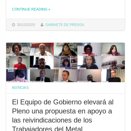
CONTINUE READING
THE "EL PLENO APRUEBA APOYAR LAS REIVINDICACIONES DE LOS TRABAJADORES DEL SECTOR DEL METAL"
»
30/10/2020
GABINETE DE PRENSA
NOTICIAS
El Equipo de Gobierno elevará al
Pleno una propuesta en apoyo a
las reivindicaciones de los
Trabajadores del Metal