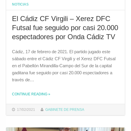
NOTICIAS
El Cádiz CF Virgili – Xerez DFC
Futsal fue seguido por casi 20.000
espectadores por Onda Cádiz TV
Cádiz, 17 de febrero de 2021. El partido jugado este
sábado entre el Cádiz CF Virgili y el Xerez DFC Futsal
en el Pabellón Mirandilla-Campo del Sur de la capital
gaditana fue seguido por casi 20.000 espectadores a
través de…
CONTINUE READING
»
THE "EL CÁDIZ CF VIRGILI – XEREZ DFC FUTSAL FUE SEGUIDO POR CASI 20.000 ESPECTADORES POR ONDA CÁDIZ TV"
17/02/2021
GABINETE DE PRENSA