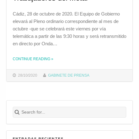
Cádiz, 28 de octubre de 2020. El Equipo de Gobierno
elevará al Pleno ordinario correspondiente al mes de
octubre -que se celebrará este viernes por vía
telemática a partir de las 9:30 horas y será retransmitido
en directo por Onda…
CONTINUE READING
»
THE "EL EQUIPO DE GOBIERNO ELEVARÁ AL PLENO UNA PROPUESTA EN APOYO A LAS REIVINDICACIONES DE LOS TRABAJADORES DEL METAL "
28/10/2020
GABINETE DE PRENSA
Search for:
Buscar
ENTRADAS RECIENTES