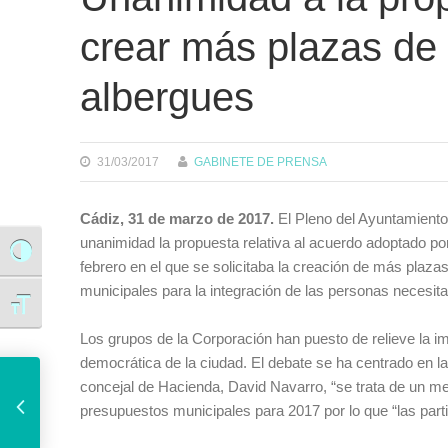
crear más plazas de
albergues
31/03/2017
GABINETE DE PRENSA
Cádiz, 31 de marzo de 2017.
El Pleno del Ayuntamiento
unanimidad la propuesta relativa al acuerdo adoptado por 
Alternar alto contraste
febrero en el que se solicitaba la creación de más plaza
municipales para la integración de las personas necesit
Alternar tamaño de letra
Los grupos de la Corporación han puesto de relieve la imp
democrática de la ciudad. El debate se ha centrado en l
La manifestación ‘Cádiz contra la transfobia’ partirá este sábado desde Subdelegación del Gobierno
concejal de Hacienda, David Navarro, “se trata de un me
presupuestos municipales para 2017 por lo que “las parti