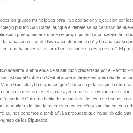
odos los grupos municipales para la elaboración y ejecución por fas
l colegio público San Rafael aunque el debate se ha centrado de nue
ificación presupuestaria que en el propio punto. La concejala de Edu
a demanda que el centro lleva años demandando” y ha anunciado qu
án en marcha una vez se aprueben los nuevos presupuestos”. El punt
do adelante la enmienda de sustitución presentada por el Partido Pop
e se instaba al Gobierno Central a que aclarase las medidas de racion
é María González, ha explicado que “lo que se pide es que la ministra
 anuncio que hizo en el día de ayer sobre la renovación de la plantil
e “cuando el Gobierno habla de racionalización, esto se traduce en r
ra camuflar todo tipo de recortes en educación y sanidad en esta cris
ntillas, nos echemos a temblar”. La propuesta que ha salido adelante
ongreso de los Diputados.