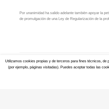
Por unanimidad ha salido adelante también apoyar la pe
de promulgación de una Ley de Regularización de la pro
TAGS:
EDUCACIÓN
,
MARZO
,
NAVANTIA
,
PLENO
,
PLENO INFA
Utilizamos cookies propias y de terceros para fines técnicos, de p
(por ejemplo, páginas visitadas). Puedes aceptar todas las cook
¿No encuentras alguna cosa? Echa un vistazo en
cadiz.e