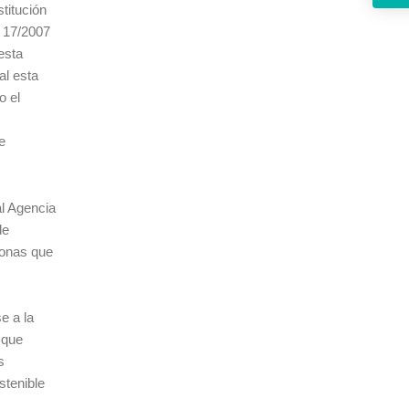
titución
y 17/2007
esta
al esta
o el
e
al Agencia
de
sonas que
e a la
 que
s
stenible