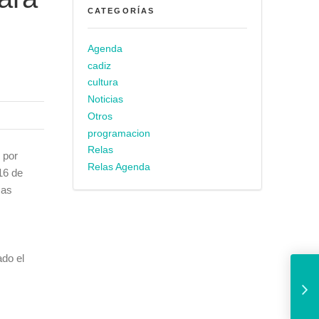
CATEGORÍAS
Agenda
cadiz
cultura
Noticias
Otros
programacion
Relas
 por
Relas Agenda
16 de
cas
ado el
Martín Vila califi