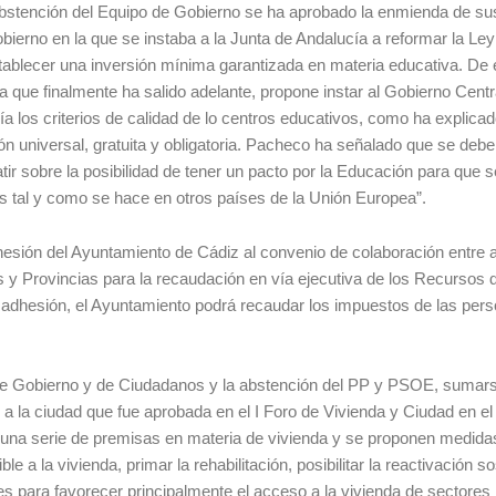
bstención del Equipo de Gobierno se ha aprobado la enmienda de sus
ierno en la que se instaba a la Junta de Andalucía a reformar la Le
tablecer una inversión mínima garantizada en materia educativa. De 
que finalmente ha salido adelante, propone instar al Gobierno Centr
a los criterios de calidad de lo centros educativos, como ha explicad
ón universal, gratuita y obligatoria. Pacheco ha señalado que se debe
ir sobre la posibilidad de tener un pacto por la Educación para que s
s tal y como se hace en otros países de la Unión Europea”.
hesión del Ayuntamiento de Cádiz al convenio de colaboración entre 
s y Provincias para la recaudación en vía ejecutiva de los Recursos 
 adhesión, el Ayuntamiento podrá recaudar los impuestos de las per
 de Gobierno y de Ciudadanos y la abstención del PP y PSOE, sumars
a la ciudad que fue aprobada en el I Foro de Vivienda y Ciudad en el
en una serie de premisas en materia de vivienda y se proponen medida
 a la vivienda, primar la rehabilitación, posibilitar la reactivación so
tes para favorecer principalmente el acceso a la vivienda de sectores