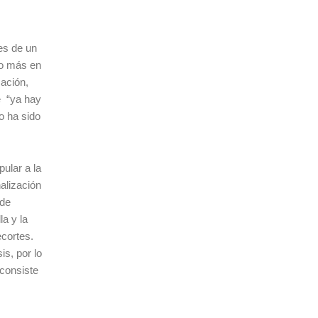
es de un
vo más en
cación,
e “ya hay
o ha sido
ular a la
alización
 de
la y la
ecortes.
is, por lo
 consiste