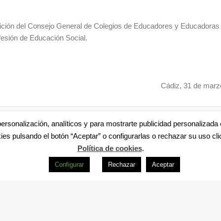
tición del Consejo General de Colegios de Educadores y Educadoras 
fesión de Educación Social.
Cádiz, 31 de marz
NTIL
ersonalización, analíticos y para mostrarte publicidad personalizada 
ies pulsando el botón “Aceptar” o configurarlas o rechazar su uso cli
Política de cookies
.
Configurar
Rechazar
Aceptar
s
|
Aviso legal
|
Política de privacidad
|
Accesibilidad
|
Política de cookie
R