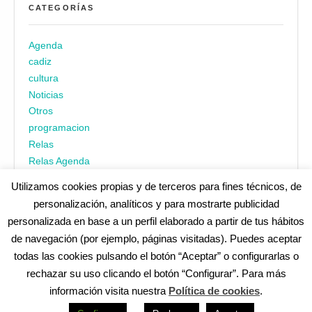
CATEGORÍAS
Agenda
cadiz
cultura
Noticias
Otros
programacion
Relas
Relas Agenda
Utilizamos cookies propias y de terceros para fines técnicos, de
personalización, analíticos y para mostrarte publicidad
personalizada en base a un perfil elaborado a partir de tus hábitos
de navegación (por ejemplo, páginas visitadas). Puedes aceptar
todas las cookies pulsando el botón “Aceptar” o configurarlas o
¿No encuentras alguna cosa? Echa un vistazo en
cadiz.es
|
rechazar su uso clicando el botón “Configurar”. Para más
Aviso legal
|
Política de privacidad
|
Accesibilidad
|
Política de
información visita nuestra
Política de cookies
.
cookies