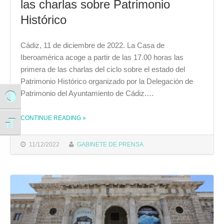
las charlas sobre Patrimonio
Histórico
Cádiz, 11 de diciembre de 2022. La Casa de
Iberoamérica acoge a partir de las 17.00 horas las
primera de las charlas del ciclo sobre el estado del
Patrimonio Histórico organizado por la Delegación de
Patrimonio del Ayuntamiento de Cádiz.…
Alternar alto contraste
THE "COMIENZA ESTE LUNES LA PRIMERA DE LAS CHARLAS SOBRE PATRIMONIO HISTÓRICO "
CONTINUE READING
»
Alternar tamaño de letra
11/12/2022
GABINETE DE PRENSA