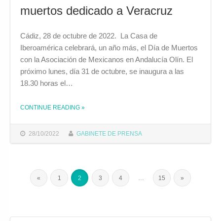
muertos dedicado a Veracruz
Cádiz, 28 de octubre de 2022. La Casa de
Iberoamérica celebrará, un año más, el Día de Muertos
con la Asociación de Mexicanos en Andalucía Olín. El
próximo lunes, día 31 de octubre, se inaugura a las
18.30 horas el…
CONTINUE READING
»
THE "LA CASA DE IBEROAMÉRICA INAUGURA EL LUNES SU TRADICIONAL ALTAR DE MUERTOS DEDICADO A VERACRUZ "
28/10/2022
GABINETE DE PRENSA
«
1
2
3
4
…
15
»