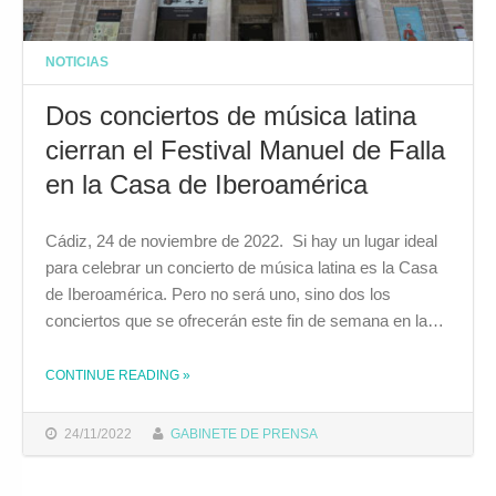
NOTICIAS
Dos conciertos de música latina
cierran el Festival Manuel de Falla
en la Casa de Iberoamérica
Cádiz, 24 de noviembre de 2022. Si hay un lugar ideal
para celebrar un concierto de música latina es la Casa
de Iberoamérica. Pero no será uno, sino dos los
conciertos que se ofrecerán este fin de semana en la…
CONTINUE READING
»
THE "DOS CONCIERTOS DE MÚSICA LATINA CIERRAN EL FESTIVAL MANUEL DE FALLA EN LA CASA DE IBEROAMÉRICA"
24/11/2022
GABINETE DE PRENSA