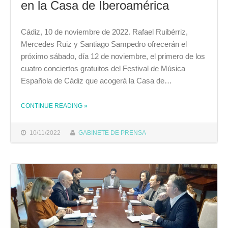
en la Casa de Iberoamérica
Cádiz, 10 de noviembre de 2022. Rafael Ruibérriz,
Mercedes Ruiz y Santiago Sampedro ofrecerán el
próximo sábado, día 12 de noviembre, el primero de los
cuatro conciertos gratuitos del Festival de Música
Española de Cádiz que acogerá la Casa de…
CONTINUE READING
»
THE "TRES MÚSICOS AL RESCATE DE LAS SONATAS SEVILLANAS DE LUIS MISÓN EN LA CASA DE IBEROAMÉRICA"
10/11/2022
GABINETE DE PRENSA