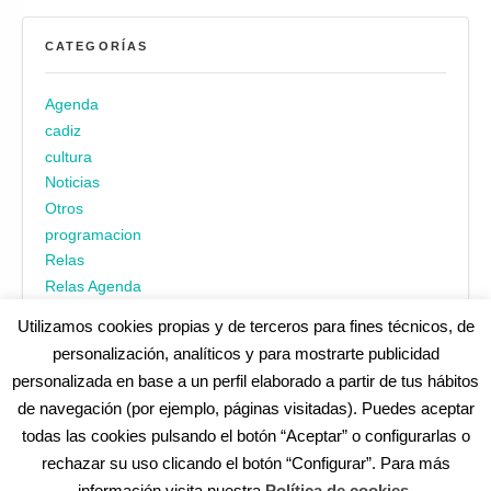
CATEGORÍAS
Agenda
cadiz
cultura
Noticias
Otros
programacion
Relas
Relas Agenda
Utilizamos cookies propias y de terceros para fines técnicos, de
personalización, analíticos y para mostrarte publicidad
personalizada en base a un perfil elaborado a partir de tus hábitos
de navegación (por ejemplo, páginas visitadas). Puedes aceptar
todas las cookies pulsando el botón “Aceptar” o configurarlas o
¿No encuentras alguna cosa? Echa un vistazo en
cadiz.es
|
rechazar su uso clicando el botón “Configurar”. Para más
Aviso legal
|
Política de privacidad
|
Accesibilidad
|
Política de
información visita nuestra
Política de cookies
.