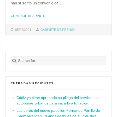
han suscrito un convenio de…
CONTINUE READING
»
THE "PARADAS SALUDA AL PROYECTO PÓRTICO DIPUFORM@, ENCAMINADO A LA INSERCIÓN SOCIO-LABORAL DE PERSONAS DESEMPLEADAS EN SITUACIÓN DE VULNERABILIDAD"
05/07/2021
GABINETE DE PRENSA
Search for:
Buscar
ENTRADAS RECIENTES
Cádiz ya tiene aprobado su pliego del servicio de
autobuses urbanos para sacarlo a licitación
Las obras del nuevo pabellón Fernando Portillo de
Cádiz arrancan 18 años después de su clausura