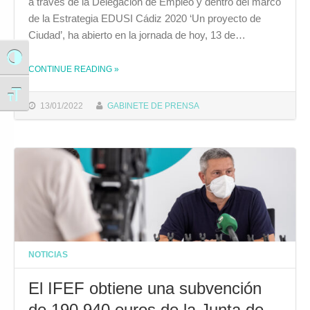
a través de la Delegación de Empleo y dentro del marco
de la Estrategia EDUSI Cádiz 2020 ‘Un proyecto de
Ciudad’, ha abierto en la jornada de hoy, 13 de…
Alternar alto contraste
CONTINUE READING
»
THE "EL AYUNTAMIENTO ABRE LA CONVOCATORIA PARA PARTICIPAR EN EL PROGRAMA FORMATIVO Y CERTIFICACIÓN EN MATERIA DE SOLDADURA"
Alternar tamaño de letra
13/01/2022
GABINETE DE PRENSA
NOTICIAS
El IFEF obtiene una subvención
de 190.940 euros de la Junta de