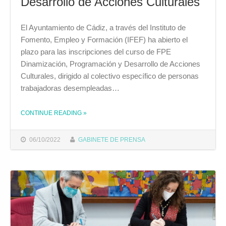
Desarrollo de Acciones Culturales
El Ayuntamiento de Cádiz, a través del Instituto de
Fomento, Empleo y Formación (IFEF) ha abierto el
plazo para las inscripciones del curso de FPE
Dinamización, Programación y Desarrollo de Acciones
Culturales, dirigido al colectivo específico de personas
trabajadoras desempleadas…
CONTINUE READING
»
THE "EL IFEF OFERTA UN CURSO DE FPE DE DINAMIZACIÓN, PROGRAMACIÓN Y DESARROLLO DE ACCIONES CULTURALES"
06/10/2022
GABINETE DE PRENSA