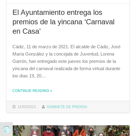
El Ayuntamiento entrega los
premios de la yincana ‘Carnaval
en Casa’
Cádiz, 11 de marzo de 2021. El alcalde de Cádiz, José
María González y la concejala de Juventud, Lorena
Garrón, han entregado este jueves los premios de la
yincana del carnaval realizada de forma virtual durante
los días 19, 20…
THE "EL AYUNTAMIENTO ENTREGA LOS PREMIOS DE LA YINCANA ‘CARNAVAL EN CASA’"
CONTINUE READING
»
11/03/2021
GABINETE DE PRENSA
Alternar alto contraste