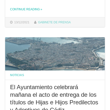
THE "EL AYUNTAMIENTO DE CÁDIZ ENTREGA EL PREMIO JESÚS GARGALLO A CEPA"
CONTINUE READING
»
13/12/2021
GABINETE DE PRENSA
NOTICIAS
El Ayuntamiento celebrará
mañana el acto de entrega de los
títulos de Hijas e Hijos Predilectos
y Adoptivos de Cádiz