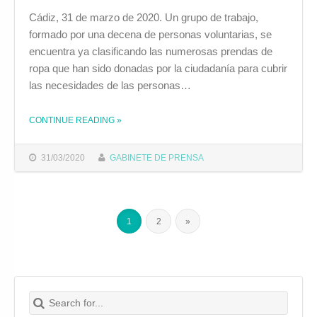
Cádiz, 31 de marzo de 2020. Un grupo de trabajo,
formado por una decena de personas voluntarias, se
encuentra ya clasificando las numerosas prendas de
ropa que han sido donadas por la ciudadanía para cubrir
las necesidades de las personas…
CONTINUE READING
»
THE "UN GRUPO DE VOLUNTARIOS CLASIFICA LA ROPA QUE SE ENTREGARÁ ESTE VIERNES EN ELCANO"
31/03/2020
GABINETE DE PRENSA
1
2
»
Search for:
Buscar