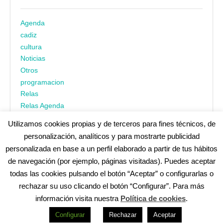
Agenda
cadiz
cultura
Noticias
Otros
programacion
Relas
Relas Agenda
Utilizamos cookies propias y de terceros para fines técnicos, de
personalización, analíticos y para mostrarte publicidad
personalizada en base a un perfil elaborado a partir de tus hábitos
de navegación (por ejemplo, páginas visitadas). Puedes aceptar
todas las cookies pulsando el botón “Aceptar” o configurarlas o
¿No encuentras alguna cosa? Echa un vistazo en
cadiz.es
|
rechazar su uso clicando el botón “Configurar”. Para más
Aviso legal
|
Política de privacidad
|
Accesibilidad
|
Política de
información visita nuestra
Política de cookies
.
cookies
Redes Sociales (Listado completo)
:
Configurar
Rechazar
Aceptar