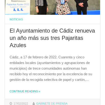
NOTICIAS
El Ayuntamiento de Cádiz renueva
un año más sus tres Pajaritas
Azules
Cádiz, a 17 de febrero de 2022. Cuarenta y cinco
entidades locales (ayuntamientos y agrupaciones de
municipios) de trece comunidades autónomas han
recibido hoy el reconocimiento por la excelencia de su
gestión de la recogida selectiva de papel y cartón,…
THE "EL AYUNTAMIENTO DE CÁDIZ RENUEVA UN AÑO MÁS SUS TRES PAJARITAS AZULES "
CONTINUE READING
»
17/02/2022
GABINETE DE PRENSA