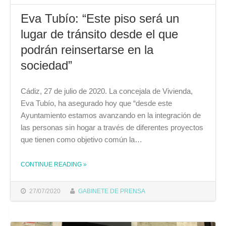
Eva Tubío: “Este piso será un
lugar de tránsito desde el que
podrán reinsertarse en la
sociedad”
Cádiz, 27 de julio de 2020. La concejala de Vivienda,
Eva Tubío, ha asegurado hoy que “desde este
Ayuntamiento estamos avanzando en la integración de
las personas sin hogar a través de diferentes proyectos
que tienen como objetivo común la…
CONTINUE READING
»
THE "EVA TUBÍO: “ESTE PISO SERÁ UN LUGAR DE TRÁNSITO DESDE EL QUE PODRÁN REINSERTARSE EN LA SOCIEDAD”"
27/07/2020
GABINETE DE PRENSA