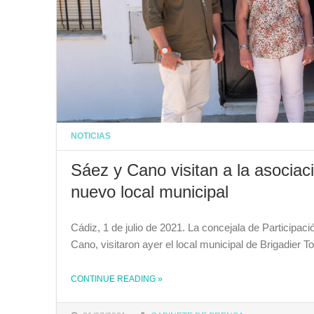
NOTICIAS
Sáez y Cano visitan a la asocia
nuevo local municipal
Cádiz, 1 de julio de 2021. La concejala de Participa
Cano, visitaron ayer el local municipal de Brigadier
CONTINUE READING
»
THE "SÁEZ Y CANO VISITAN A LA ASOCIACIÓN VECINAL BUENA VISTA RECUPERADA EN SU NUEVO LOCAL MUNICIPAL"