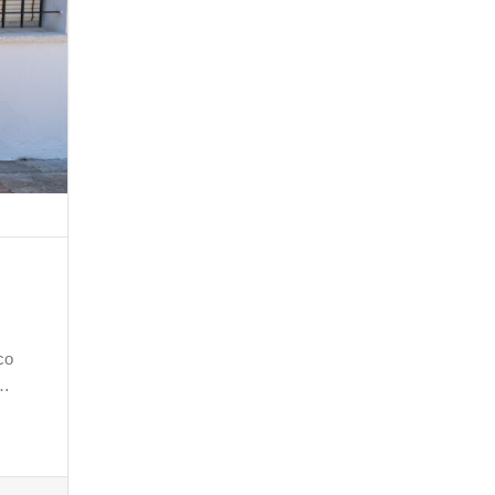
co
a…