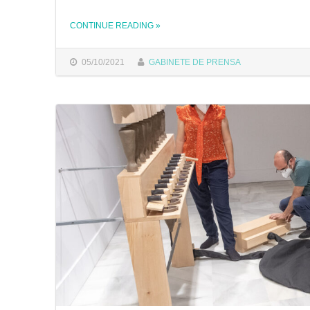
CONTINUE READING
THE "EL EQUIPO DE GOBIERNO OFRECE CÁDIZ COMO FUTURA SEDE DEL TRIBUNAL CONSTITUCIONAL "
»
05/10/2021
GABINETE DE PRENSA