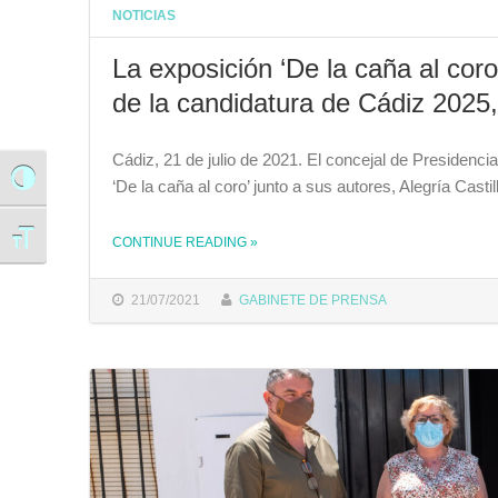
NOTICIAS
La exposición ‘De la caña al cor
de la candidatura de Cádiz 2025,
Cádiz, 21 de julio de 2021. El concejal de Presidenc
Alternar alto contraste
‘De la caña al coro’ junto a sus autores, Alegría Ca
Alternar tamaño de letra
CONTINUE READING
»
THE "LA EXPOSICIÓN ‘DE LA CAÑA AL CORO’, QUE SE ENMARCA DENTRO DE LAS ACTIVIDADES DE LA CANDIDATURA DE CÁDIZ 2025, SE CENTRA EN LA FENOMENOLOGÍA DEL HABLA"
21/07/2021
GABINETE DE PRENSA