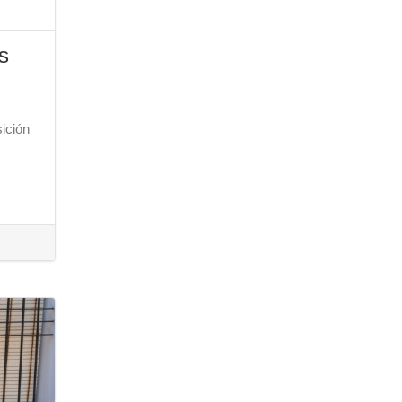
s
ición