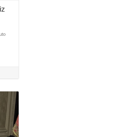
iz
uto