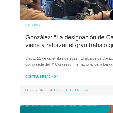
NOTICIAS
González: “La designación de C
viene a reforzar el gran trabajo
Cádiz, 22 de diciembre de 2022. El alcalde de Cádiz
como sede del IX Congreso Internacional de la Leng
CONTINUE READING
»
THE "GONZÁLEZ: “LA DESIGNACIÓN DE CÁDIZ COMO SEDE DEL IX CONGRESO DE LA LENGUA VIENE A REFORZAR EL GRAN TRABAJO QUE ESTAMOS HACIENDO DESDE LA CANDIDATURA”"
22/12/2022
GABINETE DE PRENSA