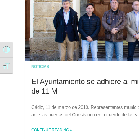
Alternar alto contraste
NOTICIAS
Alternar tamaño de letra
El Ayuntamiento se adhiere al mi
de 11 M
Cádiz, 11 de marzo de 2019. Representantes municip
ante las puertas del Consistorio en recuerdo de las 
CONTINUE READING
»
THE "EL AYUNTAMIENTO SE ADHIERE AL MINUTO DE SILENCIO EN RECUERDO DE LAS VÍCTIMAS DE 11 M"