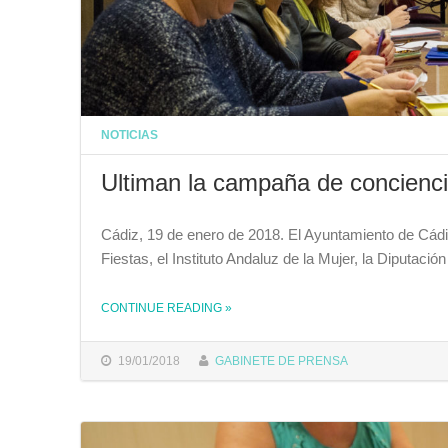
NOTICIAS
Ultiman la campaña de conciencia
Cádiz, 19 de enero de 2018. El Ayuntamiento de Cádiz
Fiestas, el Instituto Andaluz de la Mujer, la Diputac
THE "ULTIMAN LA CAMPAÑA DE CONCIENCIACIÓN ‘NO ES NO. CARNAVAL SIN VIOLENCIAS’"
CONTINUE READING
»
19/01/2018
GABINETE DE PRENSA