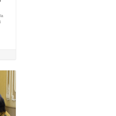
’
la
í