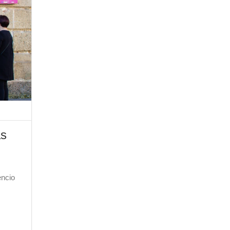
as
encio