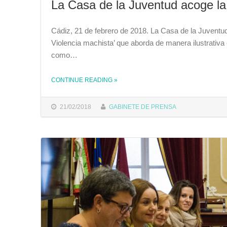
La Casa de la Juventud acoge la 
Cádiz, 21 de febrero de 2018. La Casa de la Juventud
Violencia machista’ que aborda de manera ilustrativa 
como…
CONTINUE READING
THE "LA CASA DE LA JUVENTUD ACOGE LA EXPOSICIÓN ‘MITOS DE LA VIOLENCIA MACHISTA’"
»
21/02/2018
GABINETE DE PRENSA