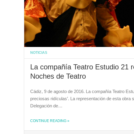
NOTICIAS
La compañía Teatro Estudio 21 re
Noches de Teatro
Cádiz, 9 de agosto de 2016. La compañía Teatro Estu
preciosas ridículas’. La representación de esta obr
Delegación de…
CONTINUE READING
»
THE "LA COMPAÑÍA TEATRO ESTUDIO 21 REPRESENTARÁ ‘LAS PRECIOSAS RIDÍCULAS’ EN LAS NOCHES DE TEATRO"