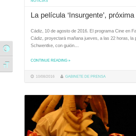
NOTICIAS
La película ‘Insurgente’, próxim
Cádiz, 10 de agosto de 2016. El programa Cine en Fa
Cádiz, proyectará mañana jueves, a las 22 horas, la p
Schwentke, con guión…
Alternar alto contraste
THE "LA PELÍCULA ‘INSURGENTE’, PRÓXIMA PROYECCIÓN DEL PROGRAMA CINE EN FAMILIA"
CONTINUE READING
»
Alternar tamaño de letra
10/08/2016
GABINETE DE PRENSA