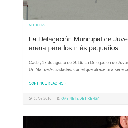
NOTICIAS
La Delegación Municipal de Juve
arena para los más pequeños
Cádiz, 17 de agosto de 2016. La Delegación de Juve
Un Mar de Actividades, con el que ofrece una serie d
CONTINUE READING
»
THE "LA DELEGACIÓN MUNICIPAL DE JUVENTUD ORGANIZA DOS CONCURSOS DE CASTILLOS DE ARENA PARA LOS MÁS PEQUEÑOS"
17/08/2016
GABINETE DE PRENSA