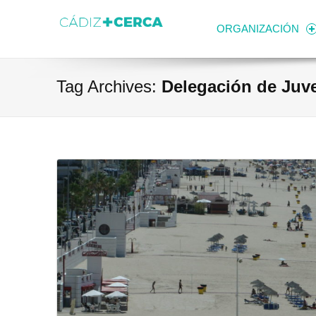
Skip to content
Transparencia
Ayuntamiento de Cádiz
ORGANIZACIÓN
Tag Archives:
Delegación de Juv