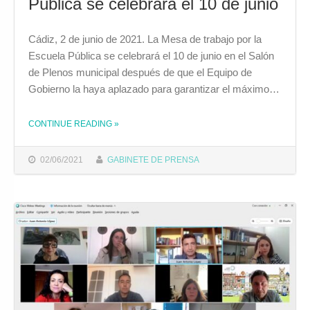
Pública se celebrará el 10 de junio
Cádiz, 2 de junio de 2021. La Mesa de trabajo por la
Escuela Pública se celebrará el 10 de junio en el Salón
de Plenos municipal después de que el Equipo de
Gobierno la haya aplazado para garantizar el máximo…
CONTINUE READING
»
THE "LA MESA DE TRABAJO POR LA ESCUELA PÚBLICA SE CELEBRARÁ EL 10 DE JUNIO"
02/06/2021
GABINETE DE PRENSA