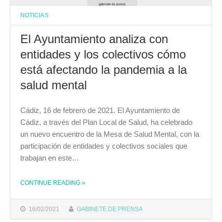
NOTICIAS
El Ayuntamiento analiza con
entidades y los colectivos cómo
está afectando la pandemia a la
salud mental
Cádiz, 16 de febrero de 2021. El Ayuntamiento de
Cádiz, a través del Plan Local de Salud, ha celebrado
un nuevo encuentro de la Mesa de Salud Mental, con la
participación de entidades y colectivos sociales que
trabajan en este…
CONTINUE READING
»
THE "EL AYUNTAMIENTO ANALIZA CON ENTIDADES Y LOS COLECTIVOS CÓMO ESTÁ AFECTANDO LA PANDEMIA A LA SALUD MENTAL"
16/02/2021
GABINETE DE PRENSA