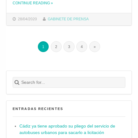
CONTINUE READING
»
THE "EL AYUNTAMIENTO DE CÁDIZ UNIFICA EN UNA MESA LAS REUNIONES CON REPRESENTANTES DEL COMERCIO, LA HOSTELERÍA Y EL TURISMO"
28/04/2020
GABINETE DE PRENSA
1
2
3
4
»
Search for:
Buscar
ENTRADAS RECIENTES
Cádiz ya tiene aprobado su pliego del servicio de
autobuses urbanos para sacarlo a licitación