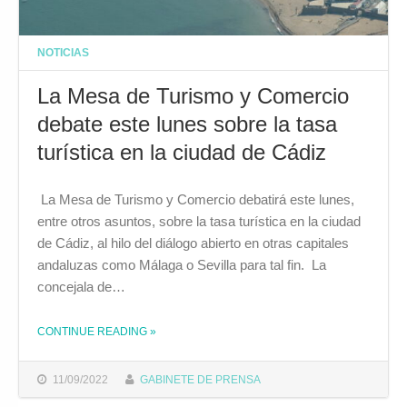
NOTICIAS
La Mesa de Turismo y Comercio
debate este lunes sobre la tasa
turística en la ciudad de Cádiz
La Mesa de Turismo y Comercio debatirá este lunes,
entre otros asuntos, sobre la tasa turística en la ciudad
de Cádiz, al hilo del diálogo abierto en otras capitales
andaluzas como Málaga o Sevilla para tal fin. La
concejala de…
CONTINUE READING
»
THE "LA MESA DE TURISMO Y COMERCIO DEBATE ESTE LUNES SOBRE LA TASA TURÍSTICA EN LA CIUDAD DE CÁDIZ"
11/09/2022
GABINETE DE PRENSA