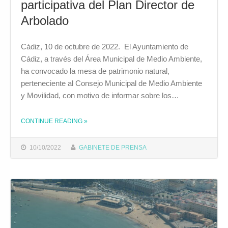
participativa del Plan Director de
Arbolado
Cádiz, 10 de octubre de 2022. El Ayuntamiento de
Cádiz, a través del Área Municipal de Medio Ambiente,
ha convocado la mesa de patrimonio natural,
perteneciente al Consejo Municipal de Medio Ambiente
y Movilidad, con motivo de informar sobre los…
CONTINUE READING
»
THE "EL AYUNTAMIENTO CONVOCA LA PRIMERA MESA INFORMATIVA Y PARTICIPATIVA DEL PLAN DIRECTOR DE ARBOLADO"
10/10/2022
GABINETE DE PRENSA