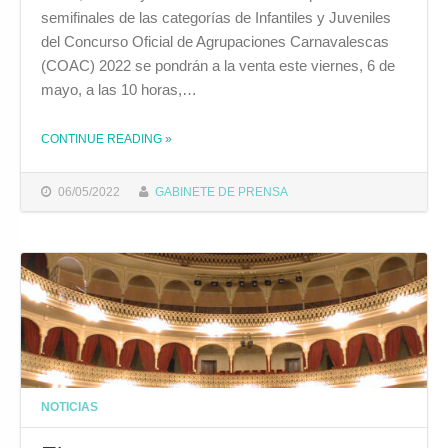
semifinales de las categorías de Infantiles y Juveniles
del Concurso Oficial de Agrupaciones Carnavalescas
(COAC) 2022 se pondrán a la venta este viernes, 6 de
mayo, a las 10 horas,…
CONTINUE READING
»
THE "LAS ENTRADAS PARA LAS SEMIFINALES DE INFANTILES Y JUVENILES DEL COAC 2022 SE PONEN A LA VENTA HOY "
06/05/2022
GABINETE DE PRENSA
NOTICIAS