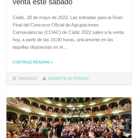
venta este sábado
Cádiz, 28 de mayo de 2022. Las entradas para la Gran
Final del Concurso Oficial de Agrupaciones
Carnavalescas (COAC) de Cádiz 2022 salen a la venta
hoy, a partir de las 10.00 horas, únicamente en las
taquillas dispuestas en el…
CONTINUE READING
»
THE "LAS ENTRADAS PARA LA GRAN FINAL DEL COAC 2022 SE PONEN A LA VENTA ESTE SÁBADO"
28/05/2022
GABINETE DE PRENSA