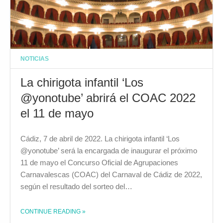
NOTICIAS
La chirigota infantil ‘Los
@yonotube’ abrirá el COAC 2022
el 11 de mayo
Cádiz, 7 de abril de 2022. La chirigota infantil ‘Los
@yonotube’ será la encargada de inaugurar el próximo
11 de mayo el Concurso Oficial de Agrupaciones
Carnavalescas (COAC) del Carnaval de Cádiz de 2022,
según el resultado del sorteo del…
CONTINUE READING
THE "LA CHIRIGOTA INFANTIL ‘LOS @YONOTUBE’ ABRIRÁ EL COAC 2022 EL 11 DE MAYO"
»