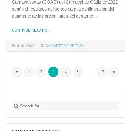
Carnavalescas (COAC) del Carnaval de Cádiz de 2022,
según el resultado del sorteo para la configuración del
cuadrante de las preliminares del certamen…
THE "UNA COMPARSA CABEZA DE SERIE ABRIRÁ LAS PRELIMINARES DEL COAC 2022"
CONTINUE READING
»
04/04/2022
GABINETE DE PRENSA
«
1
2
3
4
5
…
17
»
Search for:
Buscar