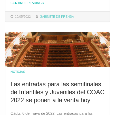
CONTINUE READING
THE "LAS ENTRADAS PARA LAS PRELIMINARES DEL COAC 2022 SALEN A LA VENTA HOY"
»
10/05/2022
GABINETE DE PRENSA
NOTICIAS
Las entradas para las semifinales
de Infantiles y Juveniles del COAC
2022 se ponen a la venta hoy
Cádiz, 6 de mayo de 2022. Las entradas para las