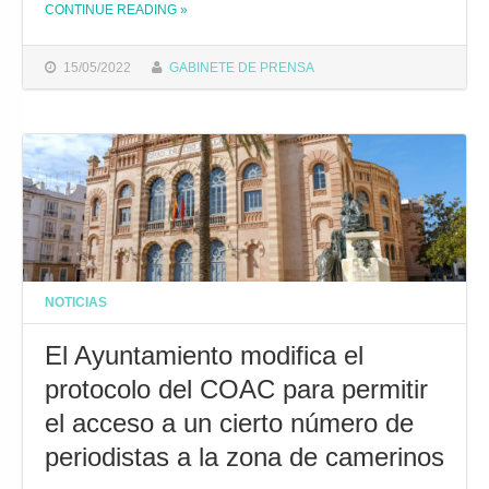
CONTINUE READING
THE "LAS PRELIMINARES DEL COAC 2022 EN LA CATEGORÍA DE ADULTOS COMIENZAN ESTE LUNES"
»
15/05/2022
GABINETE DE PRENSA
NOTICIAS
El Ayuntamiento modifica el
protocolo del COAC para permitir
el acceso a un cierto número de
periodistas a la zona de camerinos