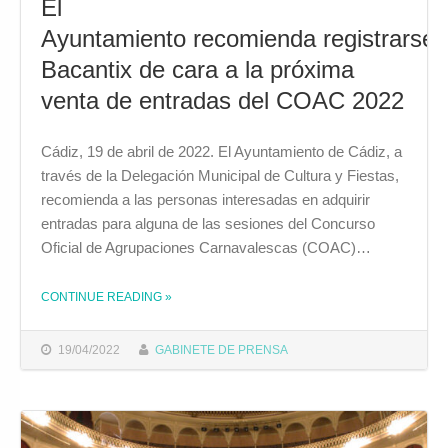
El
Ayuntamiento recomienda registrarse 
Bacantix de cara a la próxima
venta de entradas del COAC 2022
Cádiz, 19 de abril de 2022. El Ayuntamiento de Cádiz, a
través de la Delegación Municipal de Cultura y Fiestas,
recomienda a las personas interesadas en adquirir
entradas para alguna de las sesiones del Concurso
Oficial de Agrupaciones Carnavalescas (COAC)…
CONTINUE READING
»
THE "EL AYUNTAMIENTO RECOMIENDA REGISTRARSE EN BACANTIX DE CARA A LA PRÓXIMA VENTA DE ENTRADAS DEL COAC 2022"
19/04/2022
GABINETE DE PRENSA